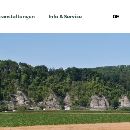
ranstaltungen
Info & Service
DE
Leichte
Gebärdens
Su
Sprache