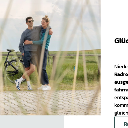
Glü
Niede
Radre
ausge
fahrr
entsp
komme
gleic
R