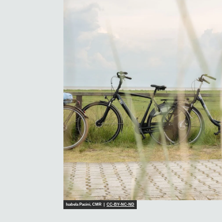
Isabela Pacini, CMR |
CC-BY-NC-ND