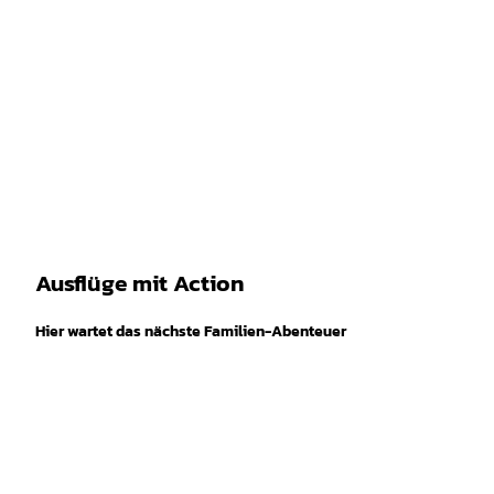
Z
© Serengeti-Park Hodenhagen
u
Leichte
Gebärdensprache
Suche
Menü
m
Sprache
I
n
h
a
l
t
Ausflüge mit Action
Hier wartet das nächste Familien-Abenteuer