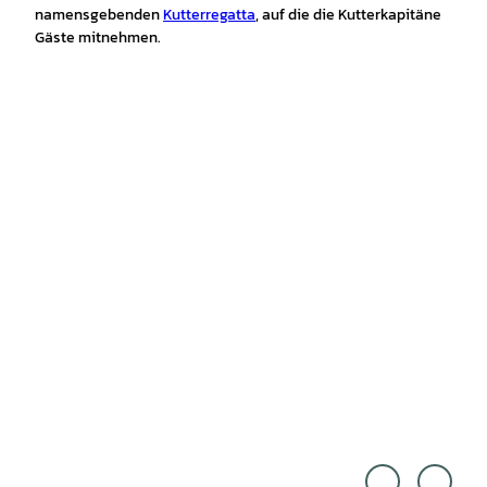
namensgebenden
Kutterregatta
, auf die die Kutterkapitäne
Gäste mitnehmen.
Alex
TM
K. Me
N!, Ni
dia/Al
co M
exand
ußma
er Ka
nn |