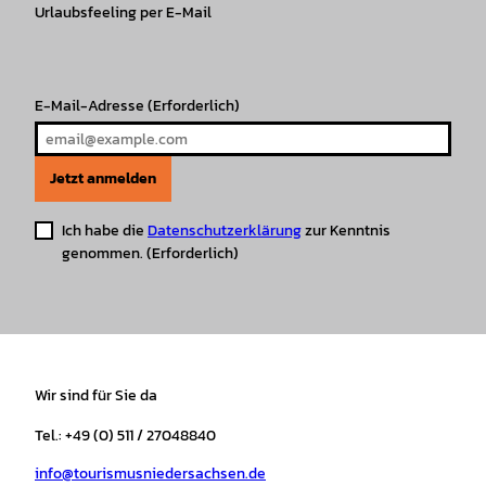
r
Urlaubsfeeling per E-Mail
o
e
p
e
a
k
p
s
m
t
E-Mail-Adresse
(Erforderlich)
Jetzt anmelden
Ich habe die
Datenschutzerklärung
zur Kenntnis
genommen.
(Erforderlich)
Wir sind für Sie da
Tel.: +49 (0) 511 / 27048840
info@tourismusniedersachsen.de