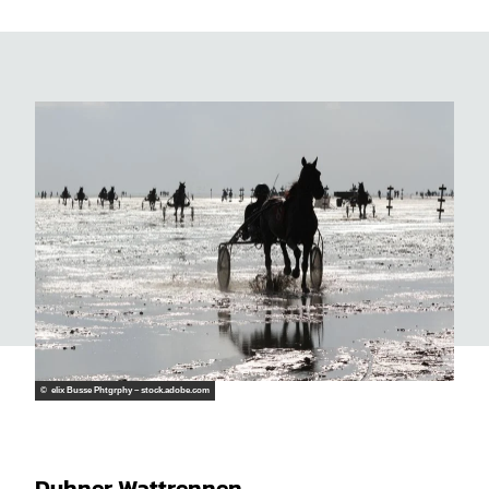
CC-B
CC-B
Y-SA
Y-SA
© elix Busse Phtgrphy – stock.adobe.com
Duhner Wattrennen