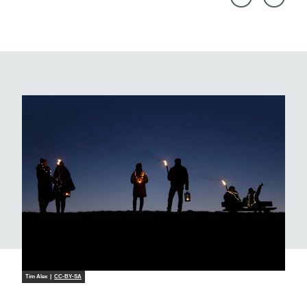
ssner
CC-B
|
Y-SA
CC-B
Y-SA
Tim Alex |
CC-BY-SA