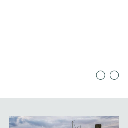
Jürge
Touri
n Bor
smus
ris |
Marke
CC0
ting
Niede
rsach
sen G
mbH,
Cross
Media
Reda
ktion
|
CC-B
Y