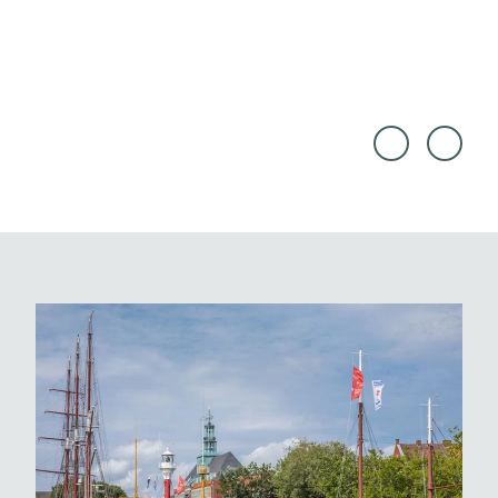
© To
Touri
urism
smus
usMa
Marke
rketin
ting
g Nie
Niede
dersa
rsach
chsen
sen G
Gmb
mbH,
H, Ma
Alexa
rtin El
nder
sen
Kaßn
er |
CC0