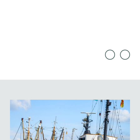
© TI
Tim A
M AL
lex |
EX
CC-B
Y-SA