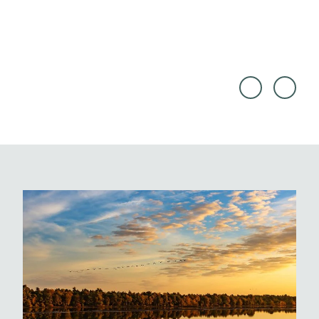
Wilhe
Raine
lmsha
r Gan
ven T
ske |
ourist
CC0
ik & F
reizeit
Gmb
H, Rai
ner G
anske
|
CC0