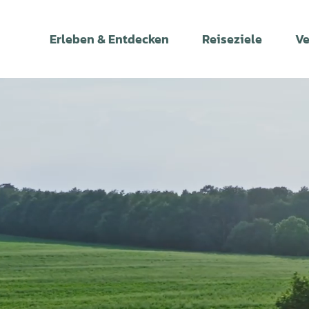
Z
u
Erleben & Entdecken
Reiseziele
Ve
m
I
n
h
a
l
t