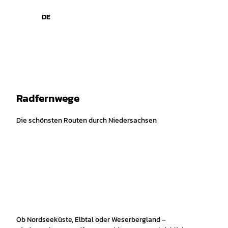
Z
© DZT, Jens Wegener
u
DE
Leichte
Gebärdensprache
Suche
Menü
m
Sprache
I
n
h
a
l
t
Radfernwege
Die schönsten Routen durch Niedersachsen
Ob Nordseeküste, Elbtal oder Weserbergland –