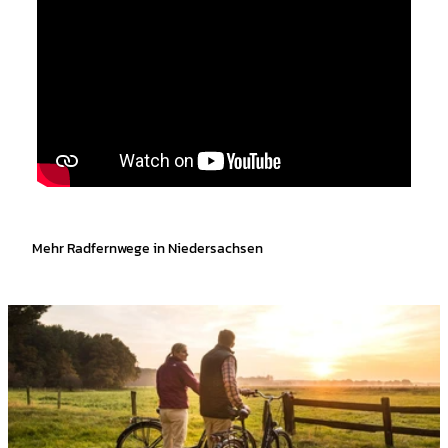
Mehr Radfernwege in Niedersachsen
D
e
t
a
i
l
s