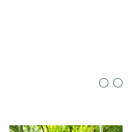
© Ge
© Ge
rhard
rhard
Westr
Westr
ich, K
ich, K
enner
enner
s Lan
s Lan
dlust
dlust