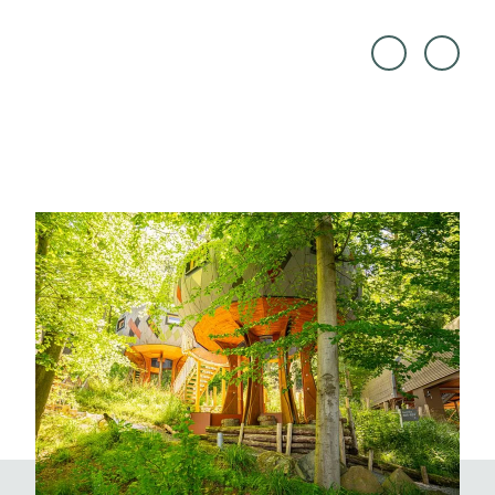
© Ba
© Ba
umha
umha
ushot
ushot
el Soll
el Soll
ing G
ing G
mbH,
mbH,
Stefa
Stefa
n Brill
n Brill