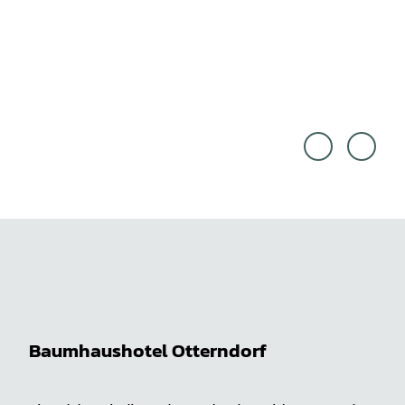
Lüne
© Th
burge
orste
r Heid
n Lin
e Gm
k, Lü
bH, T
nebur
horst
ger H
en Li
eide
nk |
Gmb
CC-B
H
Y-SA
Baumhaushotel Otterndorf