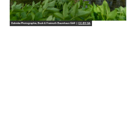
Dahmke Photographie, Buck & Freimuth Baumhaus GbR |
CC-BY-SA
Dahm
© Da
ke Ph
hmke