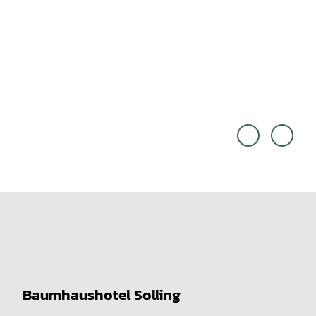
Nico
Nico
Muß
Muß
mann
mann
/ TM
/ TM
N! |
N! |
CC-B
CC0
Y-SA
Baumhaushotel Solling