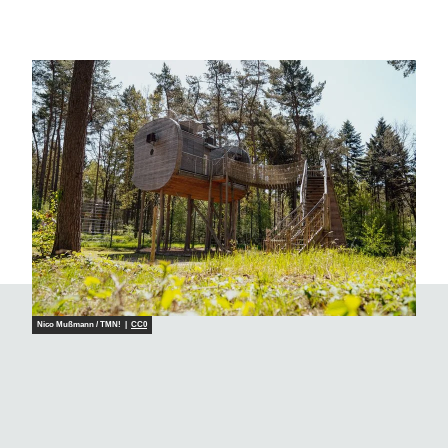
CC-B
CC-B
Y-SA
Y-SA
Nico Mußmann / TMN! |
CC0