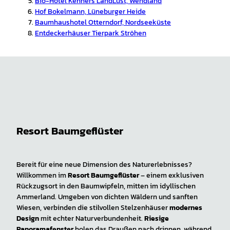
Bio-Hotel Kenners LandLust, Wendland
Hof Bokelmann, Lüneburger Heide
Baumhaushotel Otterndorf, Nordseeküste
Entdeckerhäuser Tierpark Ströhen
Resort Baumgeflüster
Bereit für eine neue Dimension des Naturerlebnisses?
Willkommen im
Resort Baumgeflüster
– einem exklusiven
Rückzugsort in den Baumwipfeln, mitten im idyllischen
Ammerland. Umgeben von dichten Wäldern und sanften
Wiesen, verbinden die stilvollen Stelzenhäuser
modernes
Design
mit echter Naturverbundenheit.
Riesige
Panoramafenster
holen das Draußen nach drinnen, während