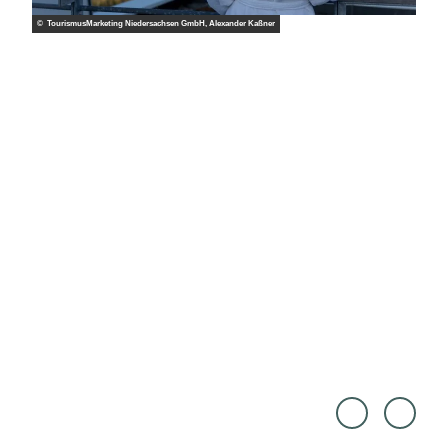
© TourismusMarketing Niedersachsen GmbH, Alexander Kaßner
Touri
PASC
smus
AL S
Marke
KWA
ting
RA |
Niede
CC-B
rsach
Y
sen G
mbH,
Janis