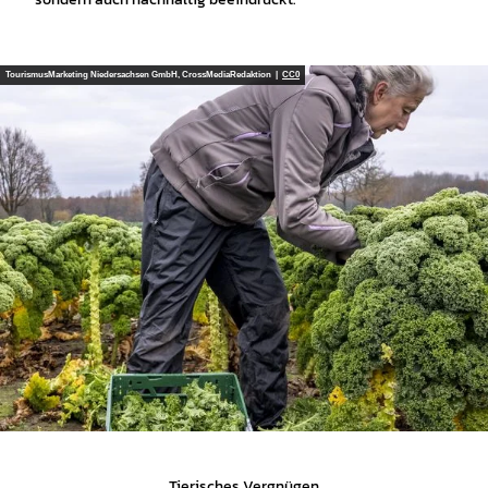
TourismusMarketing Niedersachsen GmbH, CrossMediaRedaktion |
CC0
Tierisches Vergnügen