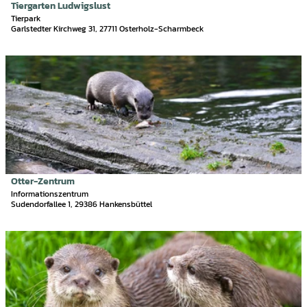
i
m
Tiergarten Ludwigslust
Diedrich Seedorf |
CC-BY-SA
e
a
t
'
Tierpark
n
r
Garlstedter Kirchweg 31, 27711 Osterholz-Scharmbeck
e
ö
d
'
f
e
T
f
D
g
i
n
e
s
e
e
t
e
r
n
a
n
g
i
'
a
l
ö
r
s
f
t
e
f
e
i
Otter-Zentrum
Südheide Gifhorn GmbH/Frank Bierstedt |
CC0
n
n
t
Informationszentrum
e
L
Sudendorfallee 1, 29386 Hankensbüttel
e
n
u
'
d
O
D
w
t
e
i
t
t
g
e
a
s
r
i
l