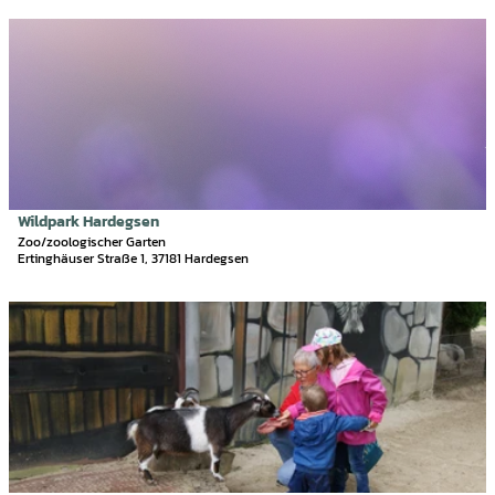
'
|
T
D
N
i
e
a
e
t
t
r
a
u
p
i
r
a
l
-
r
s
E
k
e
r
N
i
Wildpark Hardegsen
l
o
t
Zoo/zoologischer Garten
e
r
Ertinghäuser Straße 1, 37181 Hardegsen
e
b
d
'
n
h
W
D
i
o
i
e
s
r
l
t
z
n
d
a
e
'
p
i
n
ö
a
l
t
f
r
s
r
f
k
e
u
n
H