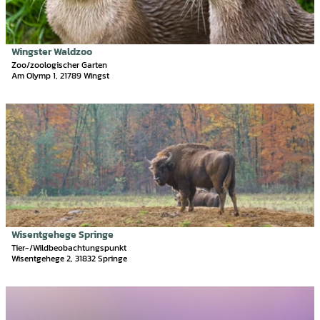
-
l
u
Z
s
s
e
e
t
n
i
Wingster Waldzoo
Bernd Otten Photographie |
CC-BY
'
t
t
Zoo/zoologischer Garten
ö
r
Am Olymp 1, 21789 Wingst
e
f
u
'
f
m
W
D
n
'
i
e
e
ö
n
t
n
f
g
a
f
s
i
n
t
l
e
e
s
n
r
e
W
i
Wisentgehege Springe
Wisentgehege Springe |
CC-BY
a
t
Tier-/Wildbeobachtungspunkt
l
Wisentgehege 2, 31832 Springe
e
d
'
z
W
D
o
i
e
o