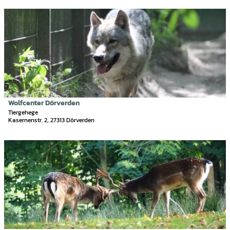
'
e
W
S
D
n
i
e
e
l
r
t
d
e
a
p
n
i
a
g
l
r
e
s
k
t
e
S
i
i
Wolfcenter Dörverden
Mittelweser-Touristik GmbH |
CC-BY
c
P
t
Tiergehege
h
a
Kasernenstr. 2, 27313 Dörverden
e
w
r
'
a
k
W
D
r
H
o
e
z
o
l
t
e
d
f
a
B
e
c
i
e
n
e
l
r
h
n
s
g
a
t
e
e
g
e