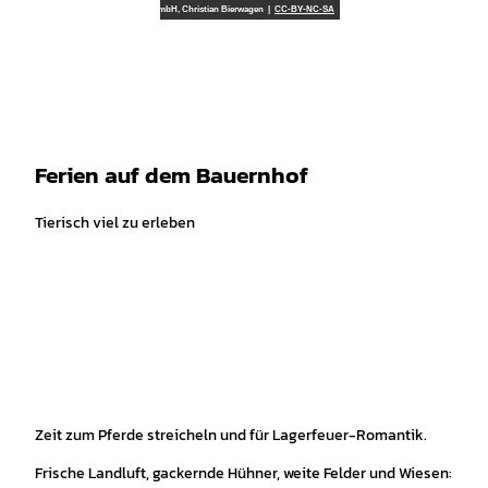
Z
TourismusMarketing Niedersachsen GmbH, Christian Bierwagen |
CC-BY-NC-SA
u
Leichte
Gebärdensprache
Suche
Menü
m
Sprache
I
n
h
a
Ferien auf dem Bauernhof
l
t
Tierisch viel zu erleben
Zeit zum Pferde streicheln und für Lagerfeuer-Romantik.
Frische Landluft, gackernde Hühner, weite Felder und Wiesen: