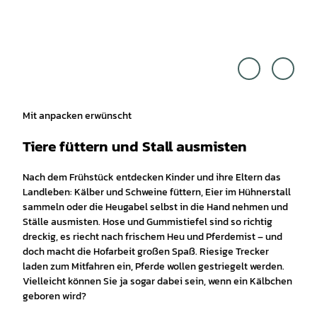
Touri
Touri
smus
smus
Marke
Marke
ting
ting
Niede
Niede
rsach
rsach
sen G
sen G
mbH,
mbH,
Chris
Chris
tian B
tian B
ierwa
ierwa
gen |
gen |
Mit anpacken erwünscht
CC-B
CC-B
Y-NC
Y-NC
-SA
-SA
Tiere füttern und Stall ausmisten
Nach dem Frühstück entdecken Kinder und ihre Eltern das
Landleben: Kälber und Schweine füttern, Eier im Hühnerstall
sammeln oder die Heugabel selbst in die Hand nehmen und
Ställe ausmisten. Hose und Gummistiefel sind so richtig
dreckig, es riecht nach frischem Heu und Pferdemist – und
doch macht die Hofarbeit großen Spaß. Riesige Trecker
laden zum Mitfahren ein, Pferde wollen gestriegelt werden.
Vielleicht können Sie ja sogar dabei sein, wenn ein Kälbchen
geboren wird?