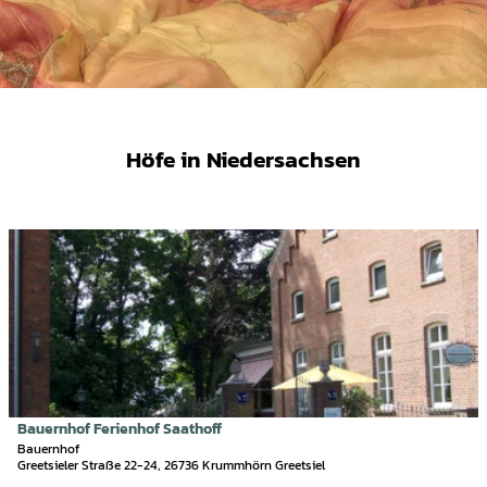
Höfe in Niedersachsen
D
e
t
a
i
l
s
e
i
Bauernhof Ferienhof Saathoff
Touristik GmbH Krummhörn-Greetsiel |
CC-BY-SA
t
Bauernhof
Greetsieler Straße 22-24, 26736 Krummhörn Greetsiel
e