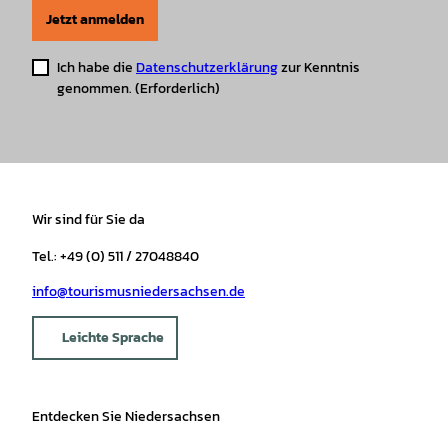
u
m
Jetzt anmelden
p
G
'
l
ö
Ich habe die
Datenschutzerklärung
zur Kenntnis
ü
f
genommen.
(Erforderlich)
c
f
k
n
'
e
ö
n
f
f
Wir sind für Sie da
n
e
Tel.: +49 (0) 511 / 27048840
n
info@tourismusniedersachsen.de
Leichte Sprache
Entdecken Sie Niedersachsen