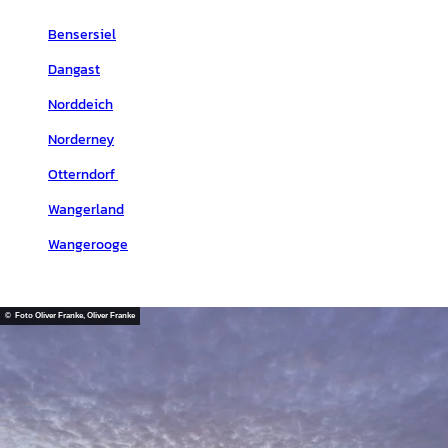
Bensersiel
Dangast
Norddeich
Norderney
Otterndorf
Wangerland
Wangerooge
© Foto Oliver Franke, Oliver Franke