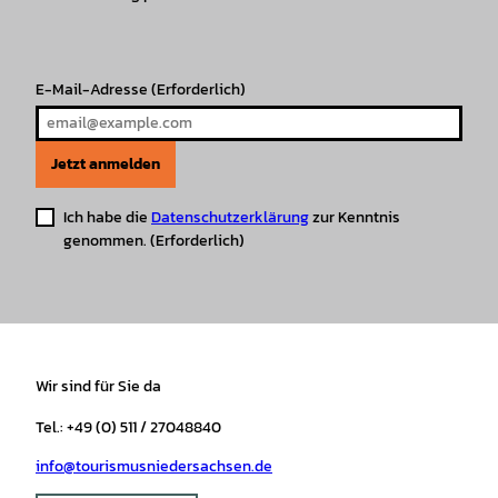
a
k
p
s
m
t
E-Mail-Adresse
(Erforderlich)
Jetzt anmelden
Ich habe die
Datenschutzerklärung
zur Kenntnis
genommen.
(Erforderlich)
Wir sind für Sie da
Tel.: +49 (0) 511 / 27048840
info@tourismusniedersachsen.de