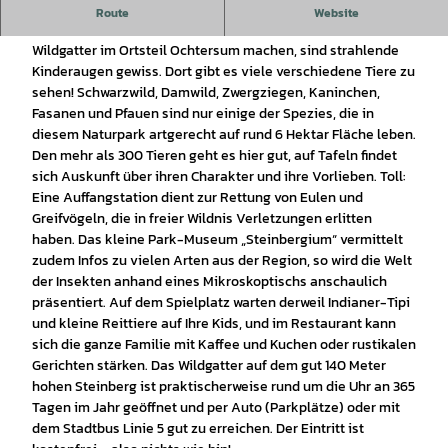
Hildesheims wilde Seite
Route
Website
Wenn Sie mit Ihrem Nachwuchs einen Abstecher zum
Wildgatter im Ortsteil Ochtersum machen, sind strahlende
Kinderaugen gewiss. Dort gibt es viele verschiedene Tiere zu
sehen! Schwarzwild, Damwild, Zwergziegen, Kaninchen,
Fasanen und Pfauen sind nur einige der Spezies, die in
diesem Naturpark artgerecht auf rund 6 Hektar Fläche leben.
Den mehr als 300 Tieren geht es hier gut, auf Tafeln findet
sich Auskunft über ihren Charakter und ihre Vorlieben. Toll:
Eine Auffangstation dient zur Rettung von Eulen und
Greifvögeln, die in freier Wildnis Verletzungen erlitten
haben. Das kleine Park-Museum „Steinbergium“ vermittelt
zudem Infos zu vielen Arten aus der Region, so wird die Welt
der Insekten anhand eines Mikroskoptischs anschaulich
präsentiert. Auf dem Spielplatz warten derweil Indianer-Tipi
und kleine Reittiere auf Ihre Kids, und im Restaurant kann
sich die ganze Familie mit Kaffee und Kuchen oder rustikalen
Gerichten stärken. Das Wildgatter auf dem gut 140 Meter
hohen Steinberg ist praktischerweise rund um die Uhr an 365
Tagen im Jahr geöffnet und per Auto (Parkplätze) oder mit
dem Stadtbus Linie 5 gut zu erreichen. Der Eintritt ist