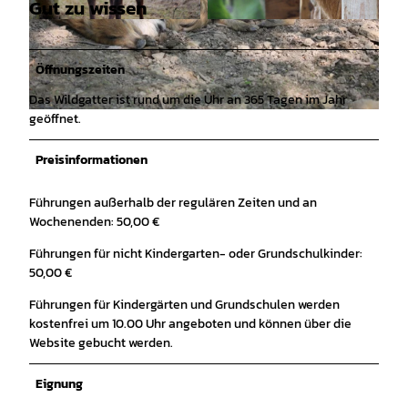
Gut zu wissen
© Foto FV Wildgatter Hildesheim e.V. |
© Foto FV Wildgatter Hildesheim e.V. |
CC-BY-SA
CC-BY-SA
Öffnungszeiten
Das Wildgatter ist rund um die Uhr an 365 Tagen im Jahr
geöffnet.
© Foto FV Wildgatter Hildesheim e.V. |
CC-BY-SA
Preisinformationen
Führungen außerhalb der regulären Zeiten und an
Wochenenden: 50,00 €
Führungen für nicht Kindergarten- oder Grundschulkinder:
50,00 €
Führungen für Kindergärten und Grundschulen werden
kostenfrei um 10.00 Uhr angeboten und können über die
Website gebucht werden.
Eignung