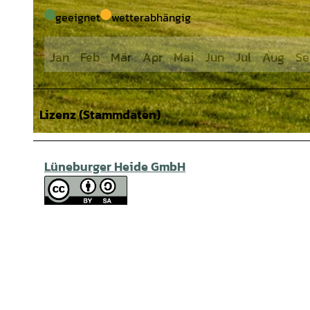
geeignet
wetterabhängig
Jan
Feb
Mär
Apr
Mai
Jun
Jul
Aug
Se
Lizenz (Stammdaten)
© Lüneburger Heide GmbH / Ulrich von dem Bruch |
CC-BY-SA
Lüneburger Heide GmbH