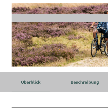
© Lüneburger Heide GmbH / Dominik Ketz |
CC-BY-SA
Überblick
Beschreibung