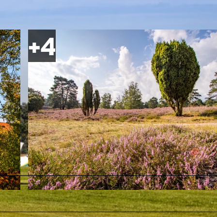
© Lüneburger Heide GmbH / Ulrich von dem Bruch |
CC-BY-SA