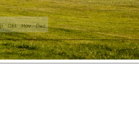
p
Okt
Nov
Dez