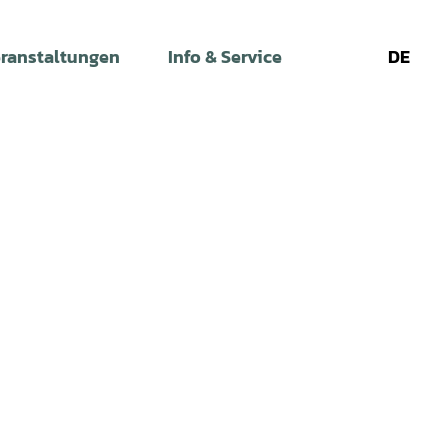
ranstaltungen
Info & Service
DE
Leichte
Gebärdens
Su
Sprache