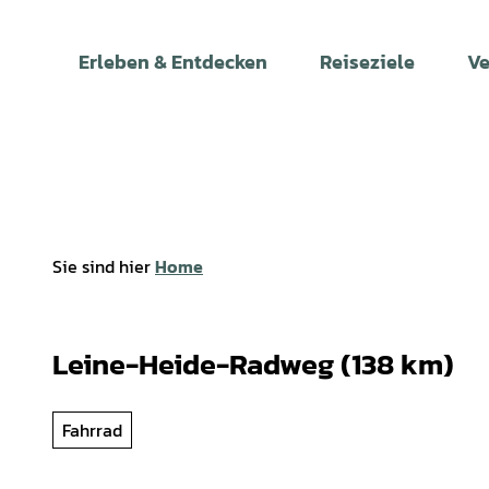
Z
u
Erleben & Entdecken
Reiseziele
Ve
m
I
n
h
a
l
t
Sie sind hier
Home
Leine-Heide-Radweg (138 km)
Fahrrad