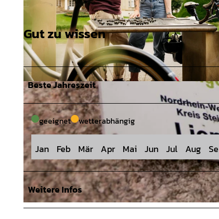
Gut zu wissen
Beste Jahreszeit
© Tourismusgesellschaft Osnabrücker Land mbH, Christoph Steinweg |
CC-BY-SA
geeignet
wetterabhängig
Jan
Feb
Mär
Apr
Mai
Jun
Jul
Aug
Se
Weitere Infos
© Melanie Schnieders |
CC-BY-SA