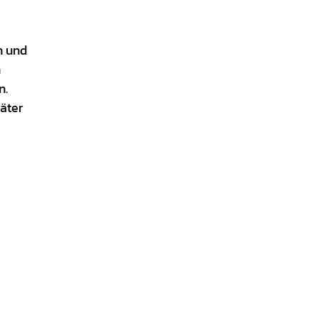
n und
n
n.
äter