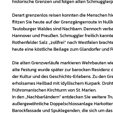
historische Grenzen und folgen alten Schmuggler
Derart grenzenlos reisen konnten die Menschen hi
flitzen Sie heute auf der Grenzgängerroute in N
Teutoburger Waldes sind Nachbarn. Dennoch verban
Hannover und Preußen. Schmuggler freilich kannte
Rothenfelder Salz „zollfrei“ nach Westfalen brach
heute eine köstliche Beilage zum Glandorfer und F
Die alten Grenzverläufe markieren Wehrbauten wie
alte Festung wurde später zur barocken Residenz d
der Kultur und des Geschichts-Erlebens. Zu den Gr
erholsames Heilbad mit idyllischem Kurpark. Drohte
frühromanischen Kirchturm von St. Marien.
In den „Nachbarländern“ entdecken Sie weitere Tr
außergewöhnliche Doppelschlossanlage Harkotten i
Barockfassade und Spuklegenden, die sich um das 