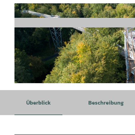
© TOL |
CC-BY-SA
Überblick
Beschreibung