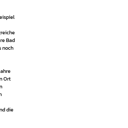
eispiel
greiche
are Bad
s noch
Jahre
n Ort
n
n
nd die
e