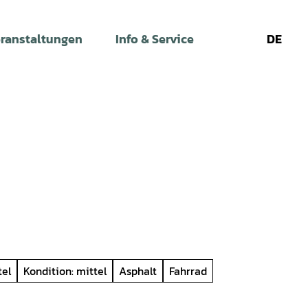
ranstaltungen
Info & Service
DE
Leichte
Gebärdens
Su
Sprache
tel
Kondition: mittel
Asphalt
Fahrrad