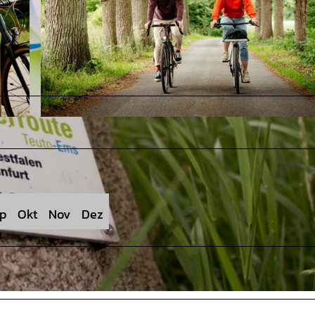
© Tourismusgesellschaft Osnabrücker Land mbH, Christoph Steinweg |
CC-BY-SA
p
Okt
Nov
Dez