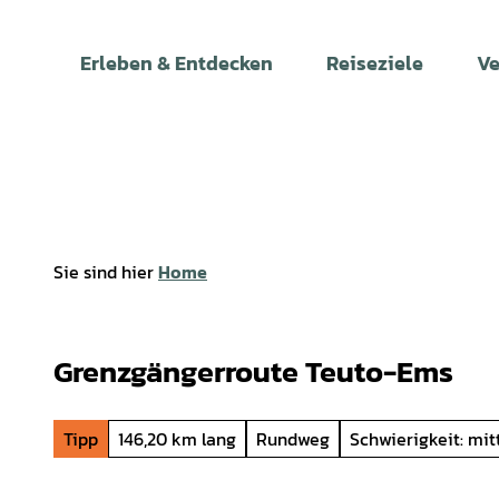
Z
u
Erleben & Entdecken
Reiseziele
Ve
m
I
n
h
a
l
t
Sie sind hier
Home
Grenzgängerroute Teuto-Ems
Tipp
146,20 km lang
Rundweg
Schwierigkeit: mit