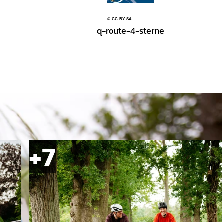
©
CC-BY-SA
q-route-4-sterne