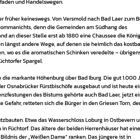
pfaden und Handelswegen.
er früher keineswegs. Von Versmold nach Bad Laer zum B
ullkommanichts, denn die Gemeinden am Südhang des
d an dieser Stelle erst ab 1880 eine Chaussee die Köni
n längst andere Wege, auf denen sie heimlich das kostb
ten, wo es die aromatischen Schinken veredelte – übrigen
üchtorfer Spargel.
 die markante Höhenburg über Bad Iburg. Die gut 1.000 
er Osnabrücker Fürstbischöfe ausgebaut und ist heute ei
enzfestungen des Bistums gehörte auch Bad Laer, jetzt ei
 Gefahr, retteten sich die Bürger in den Griesen Torn, de
utzbauten. Etwa das Wasserschloss Loburg in Ostbevern u
n Füchtorf. Das ältere der beiden Herrenhäuser hat ein
Bildnis der „Weißen Dame“ ranken. Das jüngere ist in