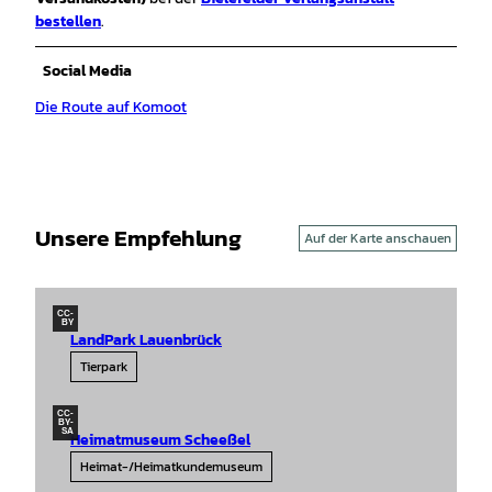
bestellen
.
Social Media
Die Route auf Komoot
Unsere Empfehlung
Auf der Karte anschauen
CC-
BY
LandPark Lauenbrück
Tierpark
CC-
BY-
SA
Heimatmuseum Scheeßel
Heimat-/Heimatkundemuseum