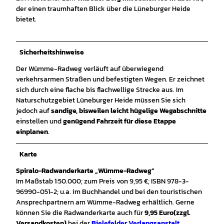
der einen traumhaften Blick über die Lüneburger Heide
bietet.
Sicherheitshinweise
Der Wümme-Radweg verläuft auf überwiegend
verkehrsarmen Straßen und befestigten Wegen. Er zeichnet
sich durch eine flache bis flachwellige Strecke aus. Im
Naturschutzgebiet Lüneburger Heide müssen Sie sich
jedoch auf
sandige, bisweilen leicht hügelige Wegabschnitte
einstellen und
genügend Fahrzeit für diese Etappe
einplanen
.
Karte
Spiralo-Radwanderkarte „
Wümme-Radweg
“
Im Maßstab 1:50.000; zum Preis von 9,95 €; ISBN 978-3-
96990-051-2; u.a. im Buchhandel und bei den touristischen
Ansprechpartnern am Wümme-Radweg erhältlich. Gerne
können Sie die Radwanderkarte auch für
9,95 Euro
(zzgl.
Versandkosten)
bei der
Bielefelder Verlangsanstalt