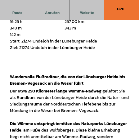
GPX
Route
Anrufen
Website
16:25 h
257,00 km
349 m
343 m
142 m
Start: 21274 Undeloh in der Lüneburger Heide
Ziel: 21274 Undeloh in der Lüneburger Heide
Wundervolle Flußradtour, die von der Lüneburger Heide bis
Bremen-Vegesack an die Weser führt
Der etwa
250 Kilometer lange Wümme-Radweg
geleitet Sie
als Rundkurs von der Lüneburger Heide durch die Natur- und
Siedlungsräume der Norddeutschen Tiefebene bis zur
Mündung in die Weser bei Bremen-Vegesack.
Die Wümme entspringt inmitten des Naturparks Lüneburger
Heide
, am Fuße des Wulfsberges. Diese kleine Erhebung
liegt nicht unmittelbar am Wümme-Radweg, sondern