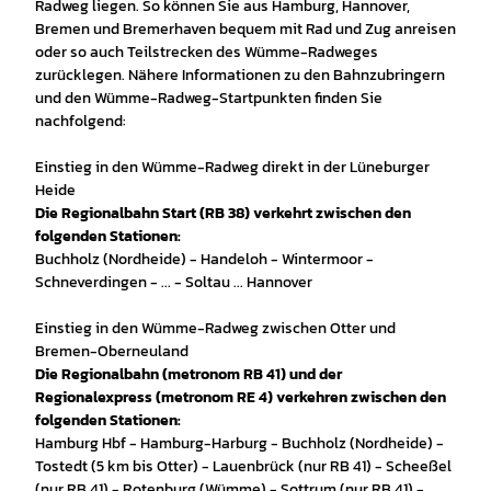
Radweg liegen. So können Sie aus Hamburg, Hannover,
Bremen und Bremerhaven bequem mit Rad und Zug anreisen
oder so auch Teilstrecken des Wümme-Radweges
zurücklegen. Nähere Informationen zu den Bahnzubringern
und den Wümme-Radweg-Startpunkten finden Sie
nachfolgend:
Einstieg in den Wümme-Radweg direkt in der Lüneburger
Heide
Die Regionalbahn Start (RB 38) verkehrt zwischen den
folgenden Stationen:
Buchholz (Nordheide) - Handeloh - Wintermoor -
Schneverdingen - ... - Soltau ... Hannover
Einstieg in den Wümme-Radweg zwischen Otter und
Bremen-Oberneuland
Die Regionalbahn (metronom RB 41) und der
Regionalexpress (metronom RE 4) verkehren zwischen den
folgenden Stationen:
Hamburg Hbf - Hamburg-Harburg - Buchholz (Nordheide) -
Tostedt (5 km bis Otter) - Lauenbrück (nur RB 41) - Scheeßel
(nur RB 41) - Rotenburg (Wümme) - Sottrum (nur RB 41) -