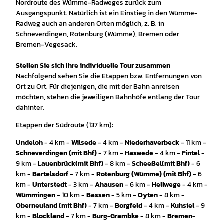
Nordroute des Wümme-Radweges zurück zum
Ausgangspunkt. Natürlich ist ein Einstieg in den Wümme-
Radweg auch an anderen Orten möglich, z. B. in
Schneverdingen, Rotenburg (Wümme), Bremen oder
Bremen-Vegesack.
Stellen Sie sich Ihre individuelle Tour zusammen
Nachfolgend sehen Sie die Etappen bzw. Entfernungen von
Ort zu Ort. Für diejenigen, die mit der Bahn anreisen
möchten, stehen die jeweiligen Bahnhöfe entlang der Tour
dahinter.
Etappen der Südroute (137 km):
Undeloh
- 4 km -
Wilsede
- 4 km -
Niederhaverbeck
- 11 km -
Schneverdingen (mit Bhf)
- 7 km -
Haswede
- 4 km -
Fintel
-
9 km -
Lauenbrück
(mit Bhf)
- 8 km -
Scheeßel
(mit Bhf)
- 6
km -
Bartelsdorf
- 7 km -
Rotenburg (Wümme) (mit Bhf)
- 6
km -
Unterstedt
- 3 km -
Ahausen
- 6 km -
Hellwege
- 4 km -
Wümmingen
- 10 km -
Bassen
- 5 km -
Oyten
- 8 km -
Oberneuland (mit Bhf)
- 7 km -
Borgfeld
- 4 km -
Kuhsiel
- 9
km -
Blockland
- 7 km -
Burg-Grambke
- 8 km -
Bremen-