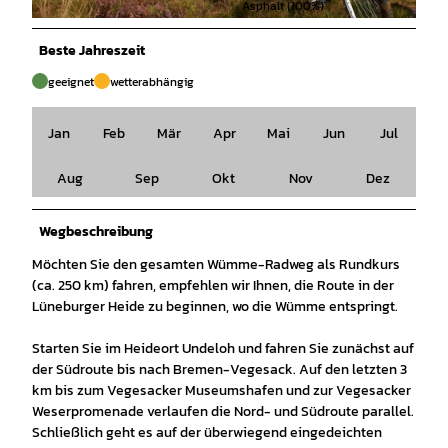
Asphalt (100%)
© Lüneburger Heide GmbH |
CC-BY
Beste Jahreszeit
geeignet
wetterabhängig
Jan
Feb
Mär
Apr
Mai
Jun
Jul
Aug
Sep
Okt
Nov
Dez
Wegbeschreibung
Möchten Sie den gesamten Wümme-Radweg als Rundkurs
(ca. 250 km) fahren, empfehlen wir Ihnen, die Route in der
Lüneburger Heide zu beginnen, wo die Wümme entspringt.
Starten Sie im Heideort Undeloh und fahren Sie zunächst auf
der Südroute bis nach Bremen-Vegesack. Auf den letzten 3
km bis zum Vegesacker Museumshafen und zur Vegesacker
Weserpromenade verlaufen die Nord- und Südroute parallel.
Schließlich geht es auf der überwiegend eingedeichten