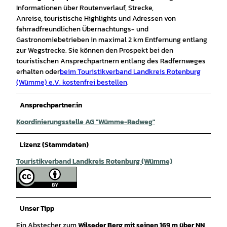
Informationen über Routenverlauf, Strecke,
Anreise, touristische Highlights und Adressen von
fahrradfreundlichen Übernachtungs- und
Gastronomiebetrieben in maximal 2 km Entfernung entlang
zur Wegstrecke. Sie können den Prospekt bei den
touristischen Ansprechpartnern entlang des Radfernweges
erhalten oder
beim Touristikverband Landkreis Rotenburg
(Wümme) e.V. kostenfre
i
bestellen
.
Ansprechpartner:in
Koordinierungsstelle AG "Wümme-Radweg"
Lizenz (Stammdaten)
Touristikverband Landkreis Rotenburg (Wümme)
Unser Tipp
Ein Abstecher zum
Wilseder Berg mit seinen 169 m über NN
,