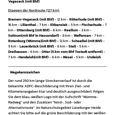
Vegesack (mit Bhf)
Etappen der Nordroute (127 km):
Bremen-Vegesack
(mit Bhf)
- 12 km -
Ritterhude
(mit Bhf)
-
16 km -
Lilienthal
- 7 km -
Ebbensiek
- 5 km
- Fischerhude
- 7
km -
Ottersberg (mit Bhf)
- 6 km -
Reeßum
- 3 km -
Sottrum
(mit Bhf in Hassendorf)
- 8 km -
Waffensen
- 7 km -
Rotenburg (Wümme)
(mit Bhf)
- 12 km -
Scheeßel (mit Bhf)
-
9 km -
Lauenbrück
(mit Bhf)
- 6 km -
Stell
- 5 km -
Dreihausen
- 6 km -
Otter (5 km vom Bhf Tostedt entfernt)
-
7 km -
Handeloh
(mit Bhf)
- 6 km
- Wesel
- 5 km -
Undeloh
Wegekennzeichen
Der rund 250 km lange Streckenverlauf ist durch die
bekannte ADFC-Beschilderung mit ihren Ziel- und
Kilometerangaben klar und deutlich ausgeschildert. Folgen
Sie dem blau-weißen Logo mit der Aufschrift "Wümme-
Radweg" und den Zusätzen "Nord-, Süd- oder
Alternativroute". Im Naturschutzgebiet Lüneburger Heide
achten Sie bitte auf die grüne Beschilderung mit der weißen