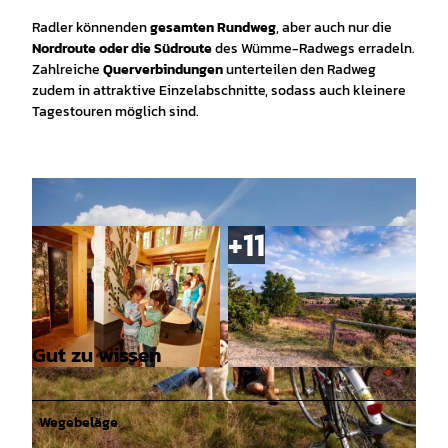
Radler könnenden
gesamten Rundweg
, aber auch nur die
Nordroute oder die Südroute
des Wümme-Radwegs erradeln.
Zahlreiche
Querverbindungen
unterteilen den Radweg
zudem in attraktive Einzelabschnitte, sodass auch kleinere
Tagestouren möglich sind.
Gut zu wissen
© Lüneburger Heide GmbH, Christian Wyrwa |
© Lüneburger Heide GmbH |
CC-BY
CC-BY
Wegebeläge