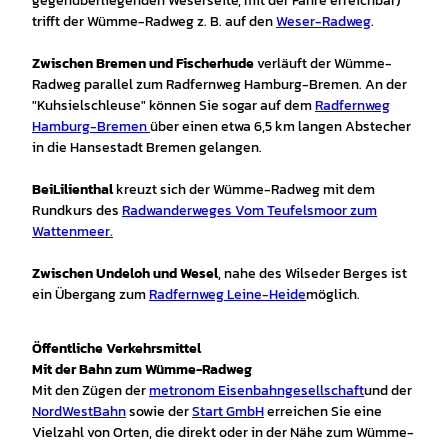
gegenüberliegenden Weserseite, mit der Fähre erreichbar)
trifft der Wümme-Radweg z. B. auf den
Weser-Radweg
.
Zwischen Bremen und Fischerhude
verläuft der Wümme-
Radweg parallel zum Radfernweg Hamburg-Bremen. An der
"Kuhsielschleuse" können Sie sogar auf dem
Radfernweg
Hamburg-Bremen
über einen etwa 6,5 km langen Abstecher
in die Hansestadt Bremen gelangen.
Bei
Lilienthal
kreuzt sich der Wümme-Radweg mit dem
Rundkurs des
Radwanderweges Vom Teufelsmoor zum
Wattenmeer.
Zwischen Undeloh und Wesel
, nahe des Wilseder Berges ist
ein Übergang zum
Radfernweg
Leine-Heide
möglich.
Öffentliche Verkehrsmittel
Mit der Bahn zum Wümme-Radweg
Mit den Zügen der
metronom Eisenbahngesellschaft
und der
NordWestBahn
sowie der
Start GmbH
erreichen Sie eine
Vielzahl von Orten, die direkt oder in der Nähe zum Wümme-