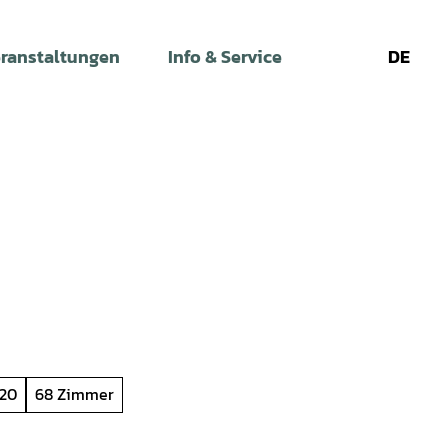
ranstaltungen
Info & Service
DE
Leichte
Gebärdens
Su
Sprache
120
68 Zimmer