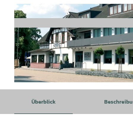
© Prüser´s Gasthof |
CC-BY-SA
Überblick
Beschreib