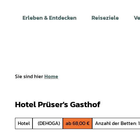
Z
u
Erleben & Entdecken
Reiseziele
Ve
m
I
n
h
a
l
t
Sie sind hier
Home
Hotel Prüser's Gasthof
Hotel
(DEHOGA)
ab 68,00 €
Anzahl der Betten: 