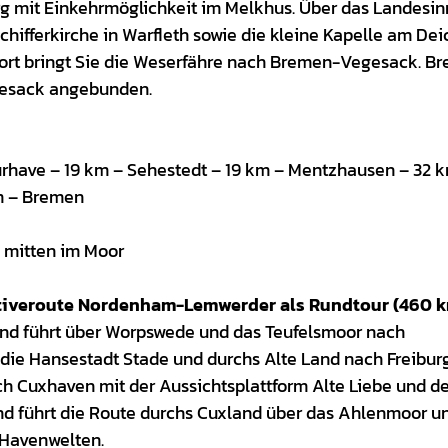
g mit Einkehrmöglichkeit im Melkhus. Über das Landesin
hifferkirche in Warfleth sowie die kleine Kapelle am Dei
dort bringt Sie die Weserfähre nach Bremen-Vegesack. B
gesack angebunden.
rhave – 19 km – Sehestedt – 19 km – Mentzhausen – 32 
m – Bremen
 mitten im Moor
ativeroute Nordenham-Lemwerder als Rundtour (460 
nd führt über Worpswede und das Teufelsmoor nach
 die Hansestadt Stade und durchs Alte Land nach Freibur
nach Cuxhaven mit der Aussichtsplattform Alte Liebe und 
nd führt die Route durchs Cuxland über das Ahlenmoor u
 Havenwelten.