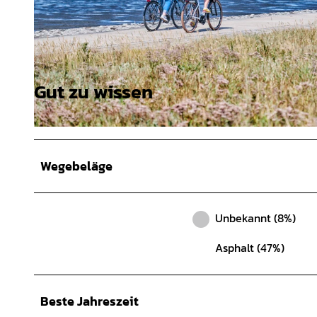
Gut zu wissen
© Ingrid Krause - Touristikverband LK Rotenburg |
CC-BY
© (c)floriantrykowski.de / Touristikgemeinschaft Wesermarsch, Florian Trykowski |
CC-BY-SA
Wegebeläge
Unbekannt (8%)
Asphalt (47%)
Beste Jahreszeit