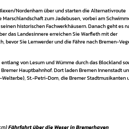
lexen/Nordenham über und starten die Alternativroute
te Marschlandschaft zum Jadebusen, vorbei am Schwim
 seinen historischen Fachwerkhäusern. Danach geht es n
er das Landesinnere erreichen Sie Warfleth mit der
ich, bevor Sie Lemwerder und die Fähre nach Bremen-Ve
te entlang von Lesum und Wümme durch das Blockland s
 Bremer Hauptbahnhof. Dort laden Bremen Innenstadt u
elterbe), St.-Petri-Dom, die Bremer Stadtmusikanten 
km)
Fährfahrt über die Weser in Bremerhaven