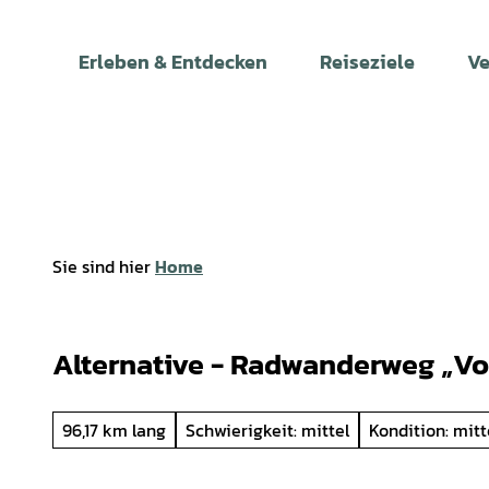
Z
u
Erleben & Entdecken
Reiseziele
Ve
m
I
n
h
a
l
t
Sie sind hier
Home
Alternative - Radwanderweg „
96,17 km lang
Schwierigkeit: mittel
Kondition: mitt