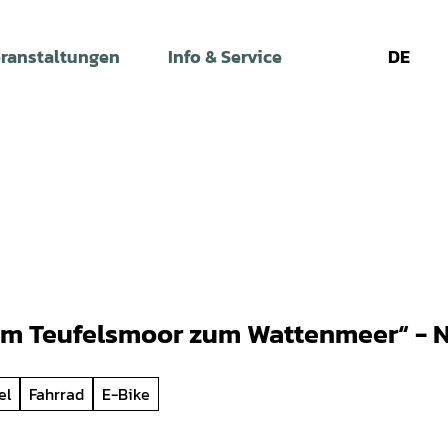
ranstaltungen
Info & Service
DE
Leichte
Gebärdens
Su
Sprache
Vom Teufelsmoor zum Wattenmeer“ -
el
Fahrrad
E-Bike