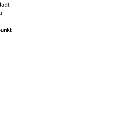
lädt.
u
punkt