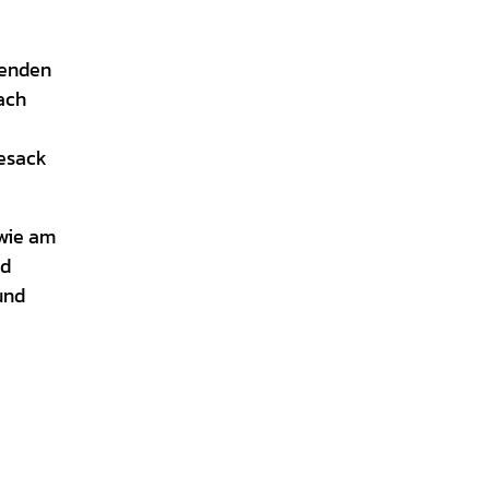
menden
ach
gesack
owie am
nd
und