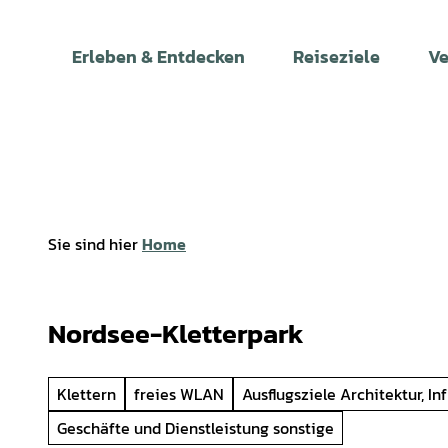
Z
u
Erleben & Entdecken
Reiseziele
Ve
m
I
n
h
a
l
t
Sie sind hier
Home
Nordsee-Kletterpark
Klettern
freies WLAN
Ausflugsziele Architektur, Inf
Geschäfte und Dienstleistung sonstige