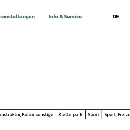
ranstaltungen
Info & Service
DE
Leichte
Gebärdens
Su
Sprache
rastruktur, Kultur sonstige
Kletterpark
Sport
Sport, Freiz