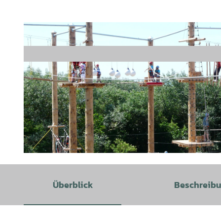
© Nordsee Kletterpark Borkum |
CC-BY-SA
Überblick
Beschreib