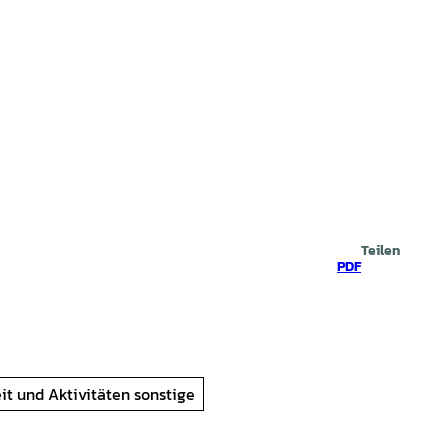
prache
che
Teilen
PDF
eit und Aktivitäten sonstige