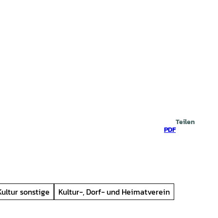
prache
che
Teilen
PDF
Kultur sonstige
Kultur-, Dorf- und Heimatverein