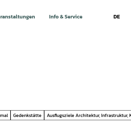
ranstaltungen
Info & Service
DE
Leichte
Gebärdens
Su
Sprache
kmal
Gedenkstätte
Ausflugsziele Architektur, Infrastruktur, 