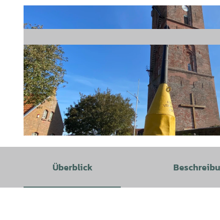
© Nordseeheilbad Borkum GmbH |
CC-BY-SA
Überblick
Beschreib