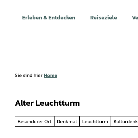
Z
u
Erleben & Entdecken
Reiseziele
Ve
m
I
n
h
a
l
t
Sie sind hier
Home
Alter Leuchtturm
Besonderer Ort
Denkmal
Leuchtturm
Kulturden