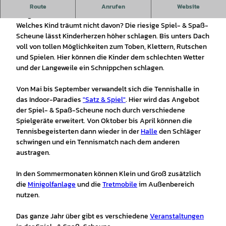
Indoorspielplatz - Minigolf - Tennis - Tretmobile - Spaß für
Route
Anrufen
Website
die ganze Familie
Welches Kind träumt nicht davon? Die riesige Spiel- & Spaß-
Scheune lässt Kinderherzen höher schlagen. Bis unters Dach
voll von tollen Möglichkeiten zum Toben, Klettern, Rutschen
und Spielen. Hier können die Kinder dem schlechten Wetter
und der Langeweile ein Schnippchen schlagen.
Von Mai bis September verwandelt sich die Tennishalle in
das Indoor-Paradies
"Satz & Spiel"
. Hier wird das Angebot
der Spiel- & Spaß-Scheune noch durch verschiedene
Spielgeräte erweitert. Von Oktober bis April können die
Tennisbegeisterten dann wieder in der
Halle
den Schläger
schwingen und ein Tennismatch nach dem anderen
austragen.
In den Sommermonaten können Klein und Groß zusätzlich
die
Minigolfanlage
und die
Tretmobile
im Außenbereich
nutzen.
Das ganze Jahr über gibt es verschiedene
Veranstaltungen