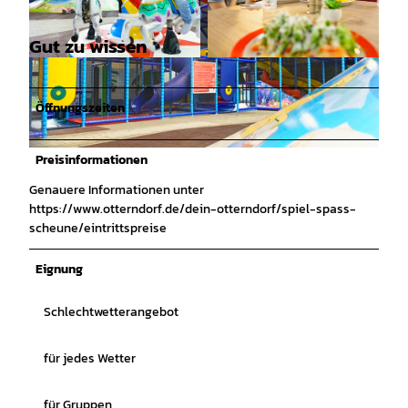
Gut zu wissen
© Dahmke Photographie |
CC-BY
© Dahmke Photographie |
CC-BY
Öffnungszeiten
Preisinformationen
© Dahmke Photographie |
CC-BY
Genauere Informationen unter
https://www.otterndorf.de/dein-otterndorf/spiel-spass-
scheune/eintrittspreise
Eignung
Schlechtwetterangebot
für jedes Wetter
für Gruppen