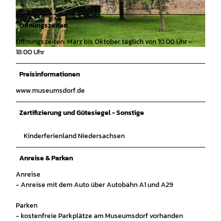
© Samantha Muth / Zweckverband ETT, Samant
© Samantha Muth / Zweckverband ETT, Samant
ha Muth / Zweckverband ETT |
CC-BY
ha Muth / Zweckverband ETT |
CC-BY
Öffnungszeiten
Öffnungszeiten: März bis Oktober täglich von 10:00 Uhr -
18:00 Uhr
© Samantha Muth / Zweckverband ETT, Samantha Muth / Zweckverband ETT |
CC-BY
Preisinformationen
www.museumsdorf.de
Zertifizierung und Gütesiegel - Sonstige
Kinderferienland Niedersachsen
Anreise & Parken
Anreise
- Anreise mit dem Auto über Autobahn A1 und A29
Parken
- kostenfreie Parkplätze am Museumsdorf vorhanden