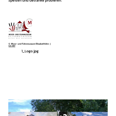
Speisen und Getränke probieren.
© Moor- und Fehnmuseum Elisabethfehn |
CC-BY
1_Logo.jpg