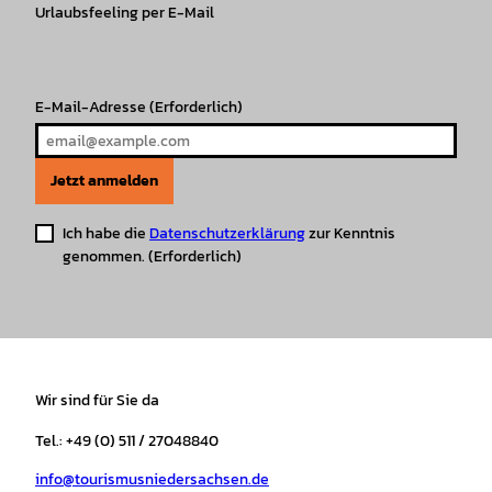
r
Urlaubsfeeling per E-Mail
o
e
p
e
a
k
p
s
m
t
E-Mail-Adresse
(Erforderlich)
Jetzt anmelden
Ich habe die
Datenschutzerklärung
zur Kenntnis
genommen.
(Erforderlich)
Wir sind für Sie da
Tel.: +49 (0) 511 / 27048840
info@tourismusniedersachsen.de