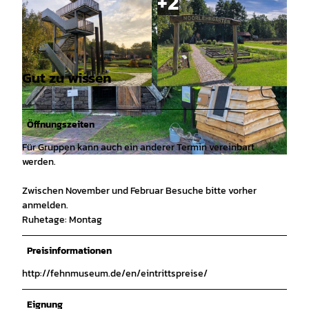
Gut zu wissen
© Moor- und Fehnmuseum Elisabethfehn |
© Moor- und Fehnmuseum Elisabethfehn |
CC-BY
CC-BY
Öffnungszeiten
Für Gruppen kann auch ein anderer Termin vereinbart
werden.
© Moor- und Fehnmuseum Elisabethfehn |
CC-BY
Zwischen November und Februar Besuche bitte vorher
anmelden.
Ruhetage: Montag
Preisinformationen
http://fehnmuseum.de/en/eintrittspreise/
Eignung