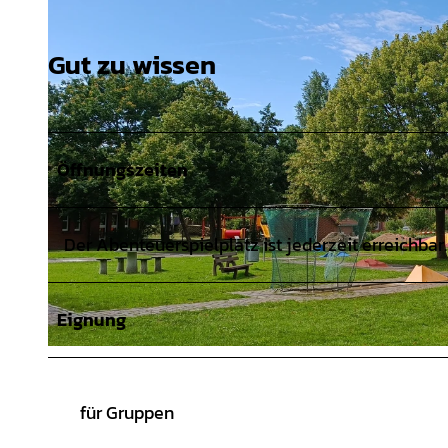
Gut zu wissen
Öffnungszeiten
Der Abenteuerspielplatz ist jederzeit erreichbar.
Eignung
© Maike Habben |
CC-BY-SA
für Gruppen