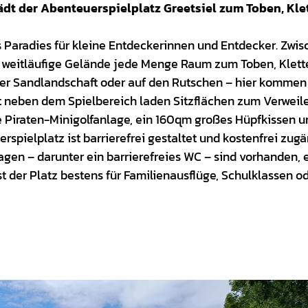
ädt der Abenteuerspielplatz Greetsiel zum Toben, Kle
es Paradies für kleine Entdeckerinnen und Entdecker. Zwi
s weitläufige Gelände jede Menge Raum zum Toben, Klett
 der Sandlandschaft oder auf den Rutschen – hier kommen
ekt neben dem Spielbereich laden Sitzflächen zum Verweile
 Piraten-Minigolfanlage, ein 160qm großes Hüpfkissen u
pielplatz ist barrierefrei gestaltet und kostenfrei zugä
lagen – darunter ein barrierefreies WC – sind vorhanden,
 der Platz bestens für Familienausflüge, Schulklassen o