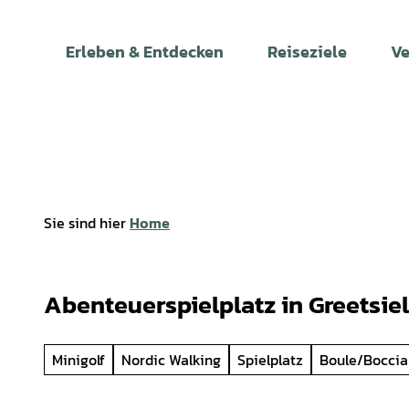
Z
u
Erleben & Entdecken
Reiseziele
Ve
m
I
n
h
a
l
t
Sie sind hier
Home
Abenteuerspielplatz in Greetsiel
Minigolf
Nordic Walking
Spielplatz
Boule/Boccia