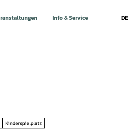
ranstaltungen
Info & Service
DE
Leichte
Gebärdens
Su
Sprache
Kinderspielplatz