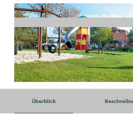
© Werbeagentur Pepperbee |
CC-BY-SA
Überblick
Beschreib