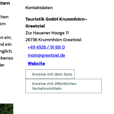
ttern
Kontaktdaten
schen
Touristik GmbH Krummhörn-
ern
Greetsiel
Zur Hauener Hooge 11
n ein,
26736
Krummhörn Greetsiel
nd ein
+49 4926 / 91 88 0
nglich.
moin@greetsiel.de
 ebenso
Website
der
Anreise mit dem Auto
Anreise mit öffentlichen
Verkehrsmitteln