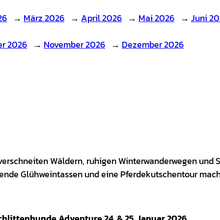
26
→
März 2026
→
April 2026
→
Mai 2026
→
Juni 2
er 2026
→
November 2026
→
Dezember 2026
t verschneiten Wäldern, ruhigen Winterwanderwegen und
ende Glühweintassen und eine Pferdekutschentour mache
chlittenhunde Adventure 24. & 25. Januar 2026