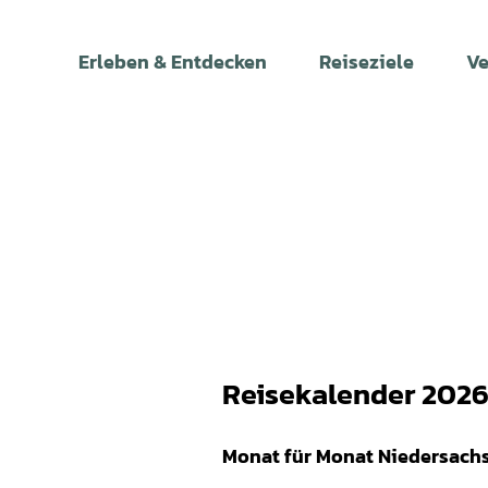
Z
TourismusMarketing Niedersachsen GmbH, Alexander Kaßner |
CC0
u
Erleben & Entdecken
Reiseziele
Ve
m
I
n
h
a
l
t
Reisekalender 202
Monat für Monat Niedersach