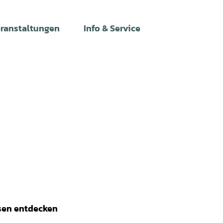
ranstaltungen
Info & Service
Leichte
Gebärdens
Suche
Sprache
6
sen entdecken