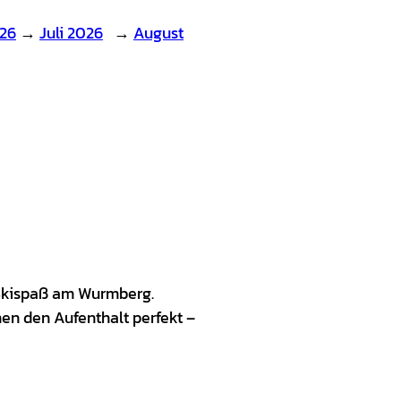
026
→
Juli 2026
→
August
 Skispaß am Wurmberg.
n den Aufenthalt perfekt –