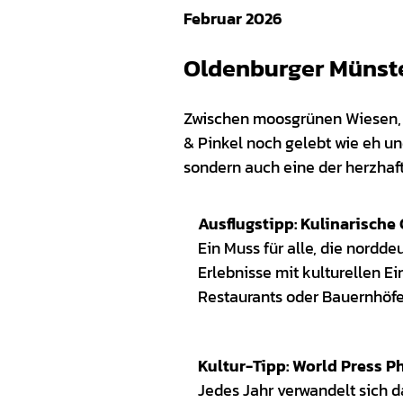
o Mu
ßman
Februar 2026
n |
CC0
Oldenburger Münst
Zwischen moosgrünen Wiesen, h
& Pinkel noch gelebt wie eh und
sondern auch eine der herzhaft
Ausflugstipp: Kulinarische
Ein Muss für alle, die nordd
Erlebnisse mit kulturellen Ei
Restaurants oder Bauernhöfen
Kultur-Tipp: World Press P
Jedes Jahr verwandelt sich 