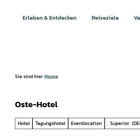
Z
u
Erleben & Entdecken
Reiseziele
Ve
m
I
n
h
a
l
t
Sie sind hier
Home
Oste-Hotel
Hotel
Tagungshotel
Eventlocation
Superior
(D