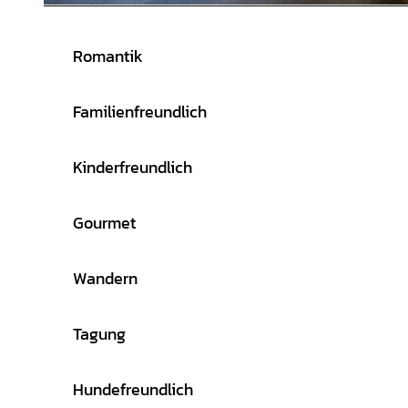
© Natur- und Erlebnispark Bremervörde GmbH, Oste-Hotel Bremervörde |
CC-BY
Romantik
Familienfreundlich
Kinderfreundlich
Gourmet
Wandern
Tagung
Hundefreundlich