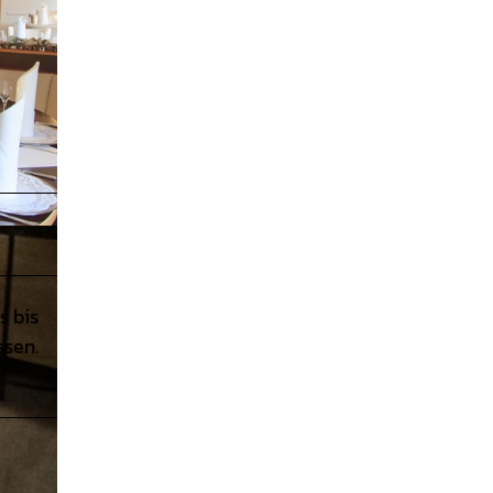
s bis
ssen.