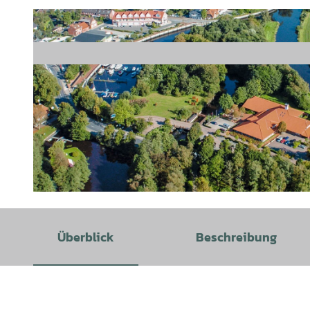
© Natur- und Erlebnispark Bremervörde GmbH, Oste-Hotel Bremervörde |
CC-BY
Überblick
Beschreibung