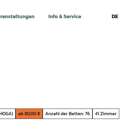
ranstaltungen
Info & Service
DE
Leichte
Gebärdens
Su
Sprache
EHOGA)
ab 80,00 €
Anzahl der Betten: 76
41 Zimmer