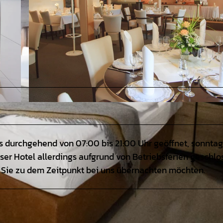
© Oste-Hotel Bremervörde, pixel-kraft GmbH |
CC-BY
s durchgehend von 07:00 bis 21:00 Uhr geöffnet, sonntag
nser Hotel allerdings aufgrund von Betriebsferien geschlo
nn Sie zu dem Zeitpunkt bei uns übernachten möchten.