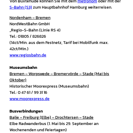
Von Buxtehude können Sie mit dem
metronom
oder mit der
S-Bahn (S3)
zum Hauptbahnhof Hamburg weiterreisen.
Nordenham – Bremen
NordWestBahn GmbH
„Regio-S-Bahn (Linie RS 4)
Tel.: 01805 / 826826
(14ct/Min. aus dem Festnetz, Tarif bei Mobilfunk max.
42ct/Min.)
www.regiosbahn.de
Museumsbahn
Bremen – Worpswede – Bremervörde – Stade (Mai bis
Oktober)
Historischer Moorexpress (Museumsbahn)
Tel.: 0 47 61 / 99 31 16
www.moorexpress.de
Busverbindungen
Balje – Freiburg (Elbe) – Drochtersen – Stade
Elbe Radwanderbus (1. Mai bis 29. September an
Wochenenden und Feiertagen)