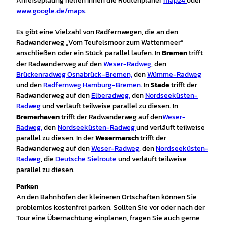
Anreiseplaung helfen Ihnen die Routenplaner
map24
oder
www.google.de/maps
.
Es gibt eine Vielzahl von Radfernwegen, die an den
Radwanderweg „Vom Teufelsmoor zum Wattenmeer“
anschließen oder ein Stück parallel laufen. In
Bremen
trifft
der Radwanderweg auf den
Weser-Radweg
, den
Brückenradweg Osnabrück-Bremen,
den
Wümme-Radweg
und den
Radfernweg Hamburg-Bremen.
In
Stade
trifft der
Radwanderweg auf den
Elberadweg,
den
Nordseeküsten-
Radweg
und verläuft teilweise parallel zu diesen. In
Bremerhaven
trifft der Radwanderweg auf den
Weser-
Radweg,
den
Nordseeküsten-Radweg
und verläuft teilweise
parallel zu diesen. In der
Wesermarsch
trifft der
Radwanderweg auf den
Weser-Radweg
, den
Nordseeküsten-
Radweg
, die
Deutsche Sielroute
und verläuft teilweise
parallel zu diesen.
Parken
An den Bahnhöfen der kleineren Ortschaften können Sie
problemlos kostenfrei parken. Sollten Sie vor oder nach der
Tour eine Übernachtung einplanen, fragen Sie auch gerne