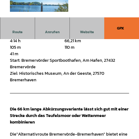
© Touristikverband LK Rotenburg, Björn Weng
ler Fotografie |
CC-BY-SA
GPX
Route
Anrufen
Website
4:14 h
66,21 km
105 m
110 m
41 m
Start: Bremervörder Sportboothafen, Am Hafen, 27432
Bremervörde
Ziel: Historisches Museum, An der Geeste, 27570
Bremerhaven
Die 66 km lange Abkürzungsvariante lässt sich gut mit einer
Strecke durch das Teufelsmoor oder Wattenmeer
kombinieren
Die"Alternativroute Bremervörde-Bremerhaven" bietet eine