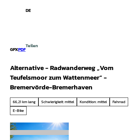
spiele
Z
u
DE
Leichte
Gebärdensprache
Suche
Menü
m
Sprache
I
n
h
a
Teilen
l
GPX
PDF
t
Alternative - Radwanderweg „Vom
Teufelsmoor zum Wattenmeer“ -
Bremervörde-Bremerhaven
66,21 km lang
Schwierigkeit: mittel
Kondition: mittel
Fahrrad
E-Bike