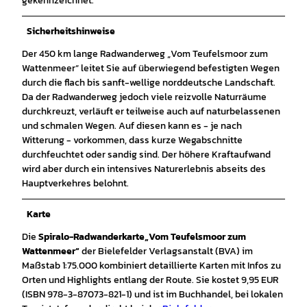
gekennzeichnet.
Sicherheitshinweise
Der 450 km lange Radwanderweg „Vom Teufelsmoor zum
Wattenmeer“ leitet Sie auf überwiegend befestigten Wegen
durch die flach bis sanft-wellige norddeutsche Landschaft.
Da der Radwanderweg jedoch viele reizvolle Naturräume
durchkreuzt, verläuft er teilweise auch auf naturbelassenen
und schmalen Wegen. Auf diesen kann es - je nach
Witterung - vorkommen, dass kurze Wegabschnitte
durchfeuchtet oder sandig sind. Der höhere Kraftaufwand
wird aber durch ein intensives Naturerlebnis abseits des
Hauptverkehres belohnt.
Karte
Die
Spiralo-Radwanderkarte
„Vom Teufelsmoor zum
Wattenmeer“
der Bielefelder Verlagsanstalt (BVA) im
Maßstab 1:75.000 kombiniert detaillierte Karten mit Infos zu
Orten und Highlights entlang der Route. Sie kostet 9,95 EUR
(ISBN 978-3-87073-821-1) und ist im Buchhandel, bei lokalen