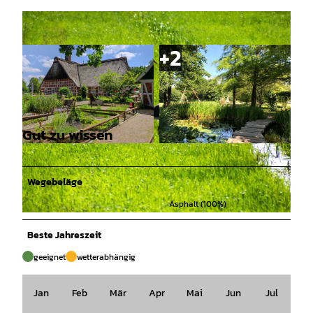
Gut zu wissen
© Natur- und Erlebnispark Bremervörde GmbH,
© Natur- und Erlebnispark Bremervörde GmbH,
Iris Köster |
CC-BY-SA
Corinna Grell-Neumann |
CC-BY-SA
Wegebeläge
Asphalt (100%)
© Touristikverband LK Rotenburg, Björn Wengler Fotografie |
CC-BY-SA
Beste Jahreszeit
geeignet
wetterabhängig
Jan
Feb
Mär
Apr
Mai
Jun
Jul