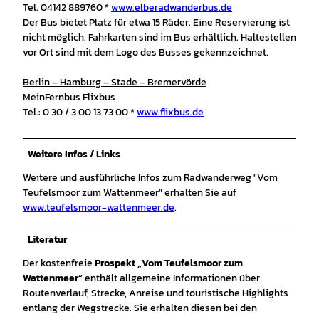
Tel. 04142 889760 *
www.elberadwanderbus.de
Der Bus bietet Platz für etwa 15 Räder. Eine Reservierung ist
nicht möglich. Fahrkarten sind im Bus erhältlich. Haltestellen
vor Ort sind mit dem Logo des Busses gekennzeichnet.
Berlin – Hamburg – Stade – Bremervörde
MeinFernbus Flixbus
Tel.: 0 30 / 3 00 13 73 00 *
www.flixbus.de
Weitere Infos / Links
Weitere und ausführliche Infos zum Radwanderweg "Vom
Teufelsmoor zum Wattenmeer" erhalten Sie auf
www.teufelsmoor-wattenmeer.de
.
Literatur
Der kostenfreie
Prospekt „Vom Teufelsmoor zum
Wattenmeer“
enthält allgemeine Informationen über
Routenverlauf, Strecke, Anreise und touristische Highlights
entlang der Wegstrecke. Sie erhalten diesen bei den