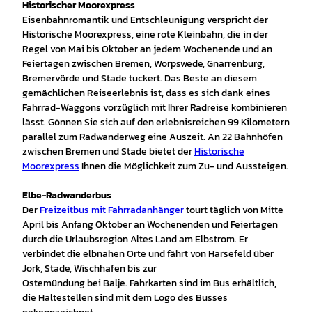
Historischer Moorexpress
Eisenbahnromantik und Entschleunigung verspricht der
Historische Moorexpress, eine rote Kleinbahn, die in der
Regel von Mai bis Oktober an jedem Wochenende und an
Feiertagen zwischen Bremen, Worpswede, Gnarrenburg,
Bremervörde und Stade tuckert. Das Beste an diesem
gemächlichen Reiseerlebnis ist, dass es sich dank eines
Fahrrad-Waggons vorzüglich mit Ihrer Radreise kombinieren
lässt. Gönnen Sie sich auf den erlebnisreichen 99 Kilometern
parallel zum Radwanderweg eine Auszeit. An 22 Bahnhöfen
zwischen Bremen und Stade bietet der
Historische
Moorexpress
Ihnen die Möglichkeit zum Zu- und Aussteigen.
Elbe-Radwanderbus
Der
Freizeitbus mit Fahrradanhänger
tourt täglich von Mitte
April bis Anfang Oktober an Wochenenden und Feiertagen
durch die Urlaubsregion Altes Land am Elbstrom. Er
verbindet die elbnahen Orte und fährt von Harsefeld über
Jork, Stade, Wischhafen bis zur
Ostemündung bei Balje. Fahrkarten sind im Bus erhältlich,
die Haltestellen sind mit dem Logo des Busses