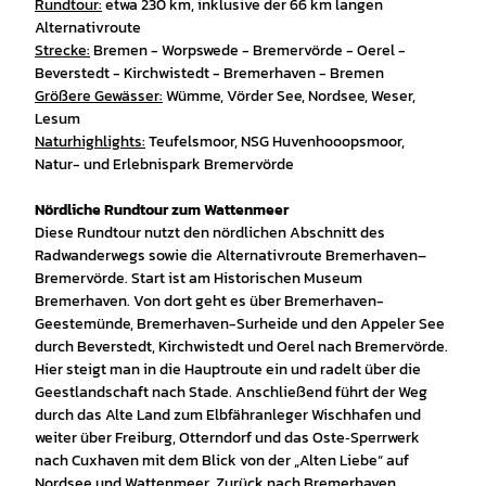
Rundtour:
etwa 230 km, inklusive der 66 km langen
Alternativroute
Strecke:
Bremen - Worpswede - Bremervörde - Oerel -
Beverstedt - Kirchwistedt - Bremerhaven - Bremen
Größere Gewässer:
Wümme, Vörder See, Nordsee, Weser,
Lesum
Naturhighlights:
Teufelsmoor, NSG Huvenhooopsmoor,
Natur- und Erlebnispark Bremervörde
Nördliche Rundtour zum Wattenmeer
Diese Rundtour nutzt den nördlichen Abschnitt des
Radwanderwegs sowie die Alternativroute Bremerhaven–
Bremervörde. Start ist am Historischen Museum
Bremerhaven. Von dort geht es über Bremerhaven-
Geestemünde, Bremerhaven-Surheide und den Appeler See
durch Beverstedt, Kirchwistedt und Oerel nach Bremervörde.
Hier steigt man in die Hauptroute ein und radelt über die
Geestlandschaft nach Stade. Anschließend führt der Weg
durch das Alte Land zum Elbfähranleger Wischhafen und
weiter über Freiburg, Otterndorf und das Oste‑Sperrwerk
nach Cuxhaven mit dem Blick von der „Alten Liebe“ auf
Nordsee und Wattenmeer. Zurück nach Bremerhaven