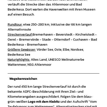
verläuft die Strecke über das Ahlenmoor und Bad
Bederkesa. Dort warten die Havenwelten mit ihren Museen
auf einen Besuch.
Rundtour:
etwa 250-280 km, inklusive der 66 km langen
Alternativroute
Streckenverlauf:
Bremerhaven - Beverstedt - Kirchwistedt -
Oerel - Bremervörde - Stade - Otterndorf - Cuxhaven - Bad
Bederkesa - Bremerhaven
Größere Gewässer:
Vörder See, Oste, Elbe, Nordsee,
Bederkesa See
Naturighlights:
Altes Land, UNESCO Weltnaturrerbe
Wattenmeer
,
NSG Ahlenmoor
Wegekennzeichen
Der rund 450 km lange Streckenverlauf ist durch die
bekannte ADFC-Beschilderung mit ihren Ziel- und
Kilometerangaben ausgeschildert. Folgen Sie dem blau-
grün-weißen
Logo mit dem Kiebitz
und der Aufschrift "Vom
Teufelsmoor zum Wattenmeer".
Alternativstrecken sind mit