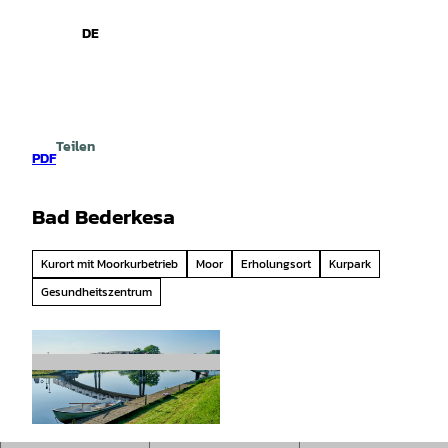
spiele
Z
u
DE
Leichte
Gebärdensprache
Suche
Menü
m
Sprache
I
n
h
a
Teilen
l
PDF
t
Bad Bederkesa
Kurort mit Moorkurbetrieb
Moor
Erholungsort
Kurpark
Gesundheitszentrum
© Cuxland-Tourismus/Florian Trykowski |
CC0