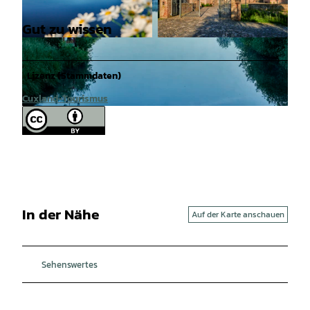
Gut zu wissen
© Cuxland-Tourismus/Florian Trykowski |
© Cuxland-Tourismus, Florian Trykowski |
CC-BY-SA
CC-BY
Lizenz (Stammdaten)
Cuxland-Tourismus
© Cuxland-Tourismus/Florian Trykowski |
CC-BY-SA
In der Nähe
Auf der Karte anschauen
Sehenswertes