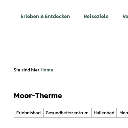
Z
u
Erleben & Entdecken
Reiseziele
Ve
m
I
n
h
a
l
t
Sie sind hier
Home
Moor-Therme
Erlebnisbad
Gesundheitszentrum
Hallenbad
Moo