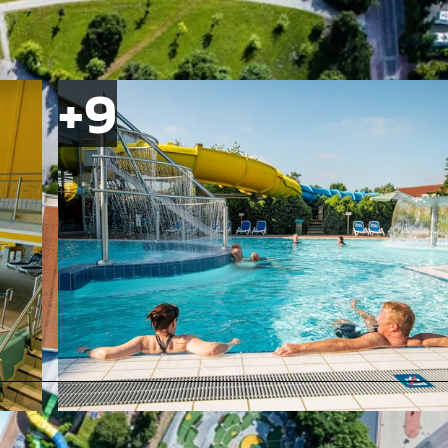
© Arkadius Rojek |
CC-BY