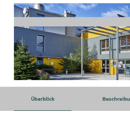
© Florian Trykowski |
CC-BY
Überblick
Beschreib