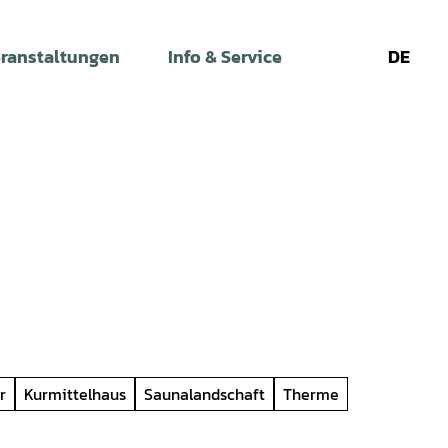
ranstaltungen
Info & Service
DE
Leichte
Gebärdens
Su
Sprache
r
Kurmittelhaus
Saunalandschaft
Therme