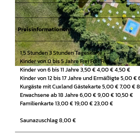
Preisinformationen
1,5 Stunden 3 Stunden Tageskarte
Kinder von 0 bis 5 Jahre Frei Frei Frei
Kinder von 6 bis 11 Jahre 3,50 € 4,00 € 4,50 €
© Arkadius Rojek |
CC-BY
Kinder von 12 bis 17 Jahre und Ermäßigte 5,00 € 
Kurgäste mit Cuxland Gästekarte 5,00 € 7,00 € 8
Erwachsene ab 18 Jahre 6,00 € 9,00 € 10,50 €
Familienkarte 13,00 € 19,00 € 23,00 €
Saunazuschlag 8,00 €