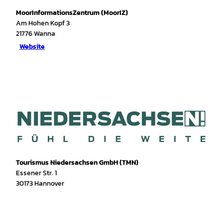
MoorInformationsZentrum (MoorIZ)
Am Hohen Kopf 3
21776
Wanna
Website
Tourismus Niedersachsen GmbH (TMN)
Essener Str. 1
30173 Hannover
I
f
T
Y
W
P
n
a
i
o
h
i