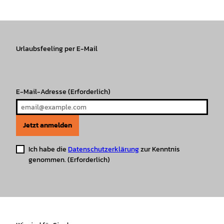
s
c
k
u
a
n
t
e
T
T
t
t
a
b
o
u
s
e
g
o
k
b
A
r
r
Urlaubsfeeling per E-Mail
o
e
p
e
a
k
p
s
m
t
E-Mail-Adresse
(Erforderlich)
Jetzt anmelden
Ich habe die
Datenschutzerklärung
zur Kenntnis
genommen.
(Erforderlich)