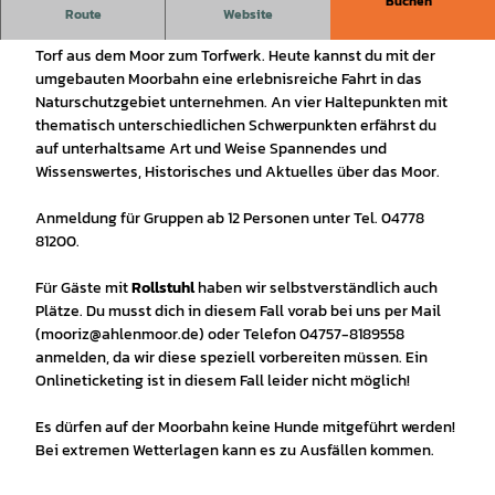
Buchen
Erlebe das größte Hochmoor im Landkreis Cuxhaven auf
Route
Website
eine neue Art und Weise. Früher brachte die Feldbahn den
Torf aus dem Moor zum Torfwerk. Heute kannst du mit der
umgebauten Moorbahn eine erlebnisreiche Fahrt in das
Naturschutzgebiet unternehmen. An vier Haltepunkten mit
thematisch unterschiedlichen Schwerpunkten erfährst du
auf unterhaltsame Art und Weise Spannendes und
Wissenswertes, Historisches und Aktuelles über das Moor.
Anmeldung für Gruppen ab 12 Personen unter Tel. 04778
81200.
Für Gäste mit
Rollstuhl
haben wir selbstverständlich auch
Plätze. Du musst dich in diesem Fall vorab bei uns per Mail
(mooriz@ahlenmoor.de) oder Telefon 04757-8189558
anmelden, da wir diese speziell vorbereiten müssen. Ein
Onlineticketing ist in diesem Fall leider nicht möglich!
Es dürfen auf der Moorbahn keine Hunde mitgeführt werden!
Bei extremen Wetterlagen kann es zu Ausfällen kommen.