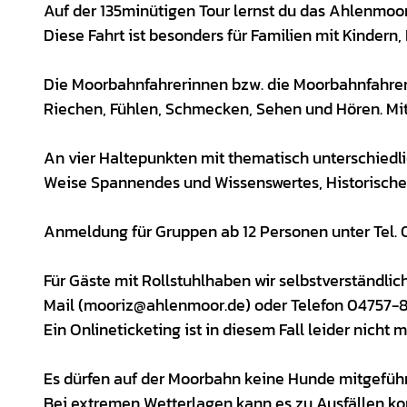
Auf der 135minütigen Tour lernst du das Ahlenmoo
Diese Fahrt ist besonders für Familien mit Kindern
Die Moorbahnfahrerinnen bzw. die Moorbahnfahrer g
Riechen, Fühlen, Schmecken, Sehen und Hören. Mi
An vier Haltepunkten mit thematisch unterschiedl
Weise Spannendes und Wissenswertes, Historisches
Anmeldung für Gruppen ab 12 Personen unter Tel.
Für Gäste
mit Rollstuhl
haben wir selbstverständlich
Mail (mooriz@ahlenmoor.de) oder Telefon 04757-81
Ein Onlineticketing ist in diesem Fall leider nicht m
Es dürfen auf der Moorbahn keine Hunde mitgeführ
Bei extremen Wetterlagen kann es zu Ausfällen k