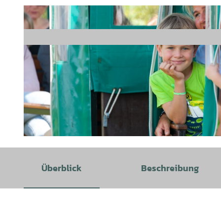
© Bernd Otten |
CC-BY-SA
Überblick
Beschreibung