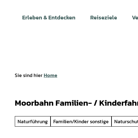
Z
u
Erleben & Entdecken
Reiseziele
Ve
m
I
n
h
a
l
t
Sie sind hier
Home
Moorbahn Familien- / Kinderfah
Naturführung
Familien/Kinder sonstige
Naturschu