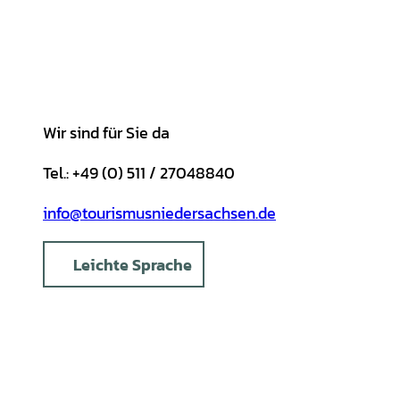
g
o
k
b
A
r
r
o
e
p
e
a
k
p
s
m
t
Wir sind für Sie da
Tel.: +49 (0) 511 / 27048840
info@tourismusniedersachsen.de
Leichte Sprache