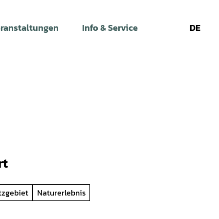
ranstaltungen
Info & Service
DE
Leichte
Gebärdens
Su
Sprache
rt
tzgebiet
Naturerlebnis