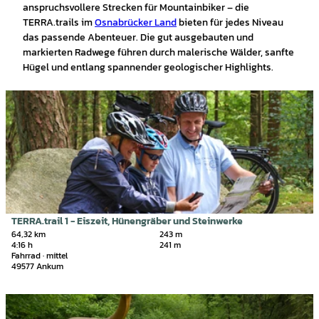
anspruchsvollere Strecken für Mountainbiker – die
TERRA.trails im
Osnabrücker Land
bieten für jedes Niveau
das passende Abenteuer. Die gut ausgebauten und
markierten Radwege führen durch malerische Wälder, sanfte
Hügel und entlang spannender geologischer Highlights.
D
e
t
a
i
l
s
e
i
TERRA.trail 1 - Eiszeit, Hünengräber und Steinwerke
Franz Middendorf |
CC-BY-SA
t
64,32 km
243 m
4:16 h
241 m
e
Fahrrad · mittel
'
49577 Ankum
T
E
D
R
e