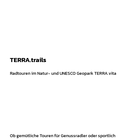
Z
Melanie Schnieders |
CC-BY-SA
u
Leichte
Gebärdensprache
Suche
Menü
m
Sprache
I
n
h
a
l
t
TERRA.trails
Radtouren im Natur- und UNESCO Geopark TERRA.vita
Ob gemütliche Touren für Genussradler oder sportlich