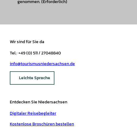
genommen.
(Erforderlich)
l
a
n
d
'
ö
Wir sind für Sie da
f
f
Tel.: +49 (0) 511 / 27048840
n
e
info@tourismusniedersachsen.de
n
Leichte Sprache
Entdecken Sie Niedersachsen
Digitaler Reisebegleiter
Kostenlose Broschüren bestellen