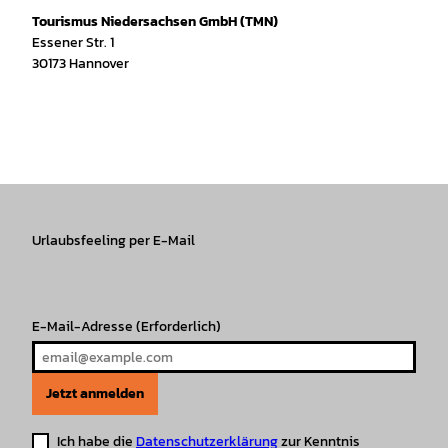
Tourismus Niedersachsen GmbH (TMN)
Essener Str. 1
30173 Hannover
I
f
T
Y
W
P
n
a
i
o
h
i
s
c
k
u
a
n
t
e
T
T
t
t
a
b
o
u
s
e
g
o
k
b
A
r
r
Urlaubsfeeling per E-Mail
o
e
p
e
a
k
p
s
m
t
E-Mail-Adresse
(Erforderlich)
Jetzt anmelden
Ich habe die
Datenschutzerklärung
zur Kenntnis