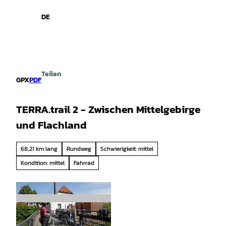
spiele
Z
u
DE
Leichte
Gebärdensprache
Suche
Menü
m
Sprache
I
n
h
a
Teilen
l
GPX
PDF
t
TERRA.trail 2 - Zwischen Mittelgebirge
und Flachland
68,21 km lang
Rundweg
Schwierigkeit: mittel
Kondition: mittel
Fahrrad