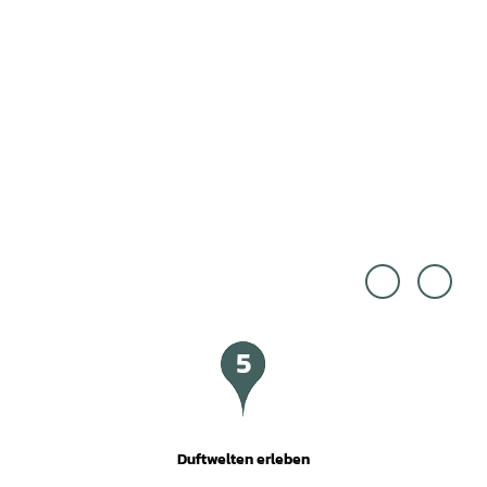
© Fo
© To
to Oli
urism
ver Fr
usMa
anke,
rketin
foto-
g Nie
oliver
dersa
frank
chsen
e.de
Gmb
H, Ale
xande
r Kaß
ner
Duftwelten erleben