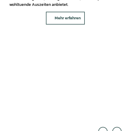
wohltuende Auszeiten anbietet.
Mehr erfahren
Touri
Mark
smus
us Tie
Marke
mann
ting
|