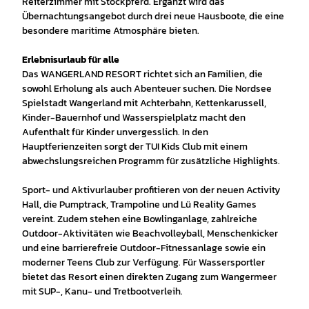
Reiterzimmer mit Stockpferd. Ergänzt wird das
Übernachtungsangebot durch drei neue Hausboote, die eine
besondere maritime Atmosphäre bieten.
Erlebnisurlaub für alle
Das WANGERLAND RESORT richtet sich an Familien, die
sowohl Erholung als auch Abenteuer suchen. Die Nordsee
Spielstadt Wangerland mit Achterbahn, Kettenkarussell,
Kinder-Bauernhof und Wasserspielplatz macht den
Aufenthalt für Kinder unvergesslich. In den
Hauptferienzeiten sorgt der TUI Kids Club mit einem
abwechslungsreichen Programm für zusätzliche Highlights.
Sport- und Aktivurlauber profitieren von der neuen Activity
Hall, die Pumptrack, Trampoline und Lü Reality Games
vereint. Zudem stehen eine Bowlinganlage, zahlreiche
Outdoor-Aktivitäten wie Beachvolleyball, Menschenkicker
und eine barrierefreie Outdoor-Fitnessanlage sowie ein
moderner Teens Club zur Verfügung. Für Wassersportler
bietet das Resort einen direkten Zugang zum Wangermeer
mit SUP-, Kanu- und Tretbootverleih.