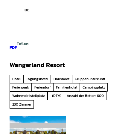
spiele
Z
u
DE
Leichte
Gebärdensprache
Suche
Menü
m
Sprache
I
n
h
a
Teilen
l
PDF
t
Wangerland Resort
Hotel
Tagungshotel
Hausboot
Gruppenunterkunft
Ferienpark
Feriendorf
Familienhotel
Campingplatz
Wohnmobilstellplatz
(DTV)
Anzahl der Betten: 600
230 Zimmer