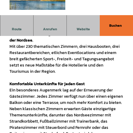
© Wangerland Resort |
CC-BY-SA
Buchen
Das neu eröffnete WANGERLAND RESORT am Wangermeer
Route
Anrufen
Website
ist eines der vielfältigsten Familien- und Erlebnisresorts an
der Nordsee.
Mit über 230 thematischen Zimmern, drei Hausbooten, drei
Restaurantbereichen, etlichen Eventlocations und einem
breit gefächerten Sport-, Freizeit- und Tagungsangebot
setzt es neue Maßstäbe für die Hotellerie und den
Tourismus in der Region.
Komfortable Unterkünfte für jeden Gast
Ein besonderes Augenmerk lag auf der Erneuerung der
Gästezimmer. Jedes Zimmer verfügt nun über einen eigenen
Balkon oder eine Terrasse, um noch mehr Komfort zu bieten.
Neben klassischen Zimmern erwarten Gäste einzigartige
Themenunterkünfte, darunter das Nordseezimmer mit
Strandkorbbett, Fußballzimmer mit Trainerbank, das
Piratenzimmer mit Steuerbord und Fernrohr oder das