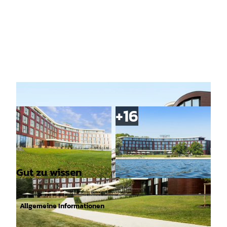
Gut zu wissen
© FairFleet - Inc / Allianz X GmbH, Alexander En
© Sahnefoto, Jacek Voß |
CC-BY-SA
gelfried |
CC-BY-SA
Allgemeine Informationen