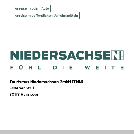
Anreise mit dem Auto
Anreise mit öffentlichen Verkehrsmitteln
Tourismus Niedersachsen GmbH (TMN)
Essener Str. 1
30173 Hannover
I
f
T
Y
W
P
n
a
i
o
h
i
s
c
k
u
a
n
t
e
T
T
t
t