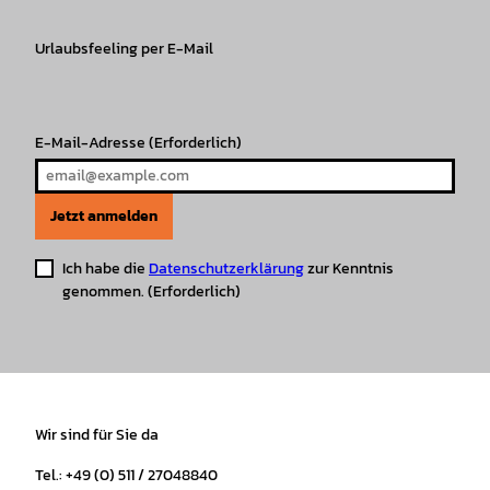
a
b
o
u
s
e
g
o
k
b
A
r
r
Urlaubsfeeling per E-Mail
o
e
p
e
a
k
p
s
m
t
E-Mail-Adresse
(Erforderlich)
Jetzt anmelden
Ich habe die
Datenschutzerklärung
zur Kenntnis
genommen.
(Erforderlich)
Wir sind für Sie da
Tel.: +49 (0) 511 / 27048840