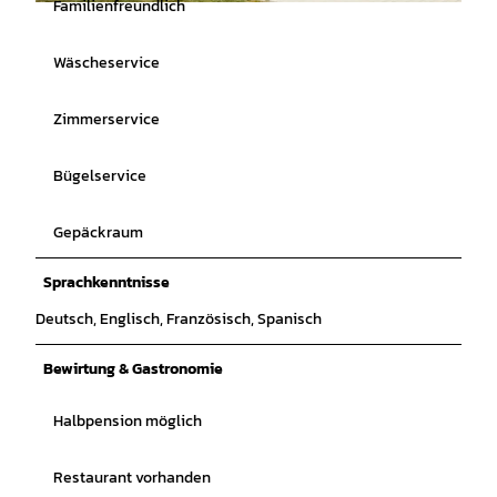
Familienfreundlich
© Andreas Muhs |
CC-BY-SA
Wäscheservice
Zimmerservice
Bügelservice
Gepäckraum
Sprachkenntnisse
Deutsch, Englisch, Französisch, Spanisch
Bewirtung & Gastronomie
Halbpension möglich
Restaurant vorhanden