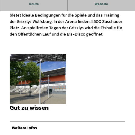
Nach umfangreichen Umbaumaßnahmen verwandelte sich
Route
Website
der alte Eispalast 2006 in eine moderne EisArena. Die Halle
bietet ideale Bedingungen für die Spiele und das Training
der Grizzlys Wolfsburg. In der Arena finden 4.500 Zuschauer
Platz. An spielfreien Tagen der Grizzlys wird die Eishalle für
den Öffentlichen Lauf und die Eis-Disco geöffnet.
© Wolfsburg AG / Fotograf: Matthias Leitzke |
CC-BY-SA
Gut zu wissen
© Wolfsburg AG |
CC-BY-SA
Weitere Infos