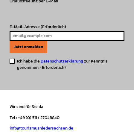
r
Urlaubsfeeling per E-Mail
o
e
p
e
a
k
p
s
m
t
E-Mail-Adresse
(Erforderlich)
Jetzt anmelden
Ich habe die
Datenschutzerklärung
zur Kenntnis
genommen.
(Erforderlich)
Wir sind für Sie da
Tel.: +49 (0) 511 / 27048840
info@tourismusniedersachsen.de