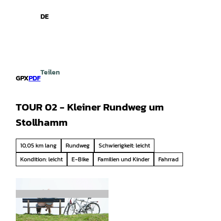
spiele
Z
u
DE
Leichte
Gebärdensprache
Suche
Menü
m
Sprache
I
n
h
a
Teilen
l
GPX
PDF
t
TOUR 02 - Kleiner Rundweg um
Stollhamm
10,05 km lang
Rundweg
Schwierigkeit: leicht
Kondition: leicht
E-Bike
Familien und Kinder
Fahrrad