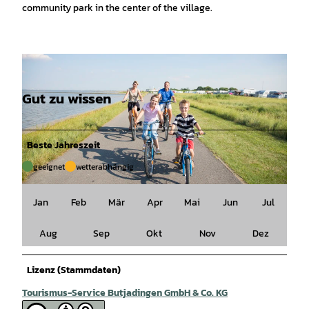
community park in the center of the village.
Gut zu wissen
Beste Jahreszeit
geeignet
wetterabhängig
© Thomas Hellmann |
CC-BY-SA
Jan
Feb
Mär
Apr
Mai
Jun
Jul
Aug
Sep
Okt
Nov
Dez
Lizenz (Stammdaten)
Tourismus-Service Butjadingen GmbH & Co. KG