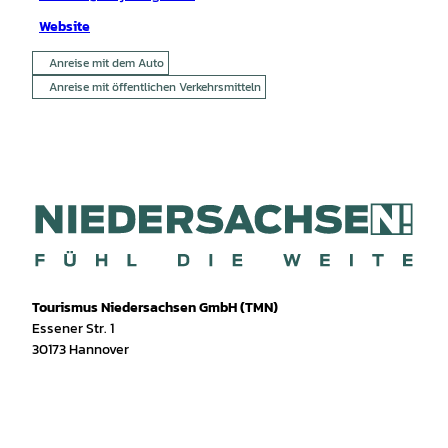
Website
Anreise mit dem Auto
Anreise mit öffentlichen Verkehrsmitteln
Tourismus Niedersachsen GmbH (TMN)
Essener Str. 1
30173 Hannover
I
f
T
Y
W
P
n
a
i
o
h
i
s
c
k
u
a
n