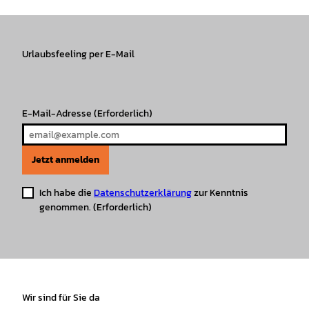
t
e
T
T
t
t
a
b
o
u
s
e
g
o
k
b
A
r
r
Urlaubsfeeling per E-Mail
o
e
p
e
a
k
p
s
m
t
E-Mail-Adresse
(Erforderlich)
Jetzt anmelden
Ich habe die
Datenschutzerklärung
zur Kenntnis
genommen.
(Erforderlich)
Wir sind für Sie da