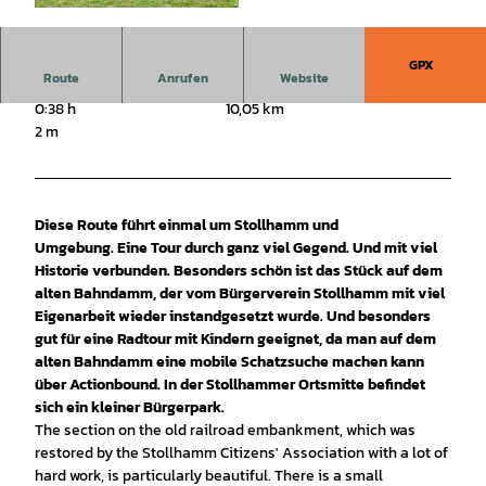
© Thomas Hellmann |
CC-BY-SA
GPX
Route
Anrufen
Website
0:38 h
10,05 km
2 m
Diese Route führt einmal um Stollhamm und
Umgebung. Eine Tour durch ganz viel Gegend. Und mit viel
Historie verbunden. Besonders schön ist das Stück auf dem
alten Bahndamm, der vom Bürgerverein Stollhamm mit viel
Eigenarbeit wieder instandgesetzt wurde. Und besonders
gut für eine Radtour mit Kindern geeignet, da man auf dem
alten Bahndamm eine mobile Schatzsuche machen kann
über Actionbound. In der Stollhammer Ortsmitte befindet
sich ein kleiner Bürgerpark.
The section on the old railroad embankment, which was
restored by the Stollhamm Citizens' Association with a lot of
hard work, is particularly beautiful. There is a small