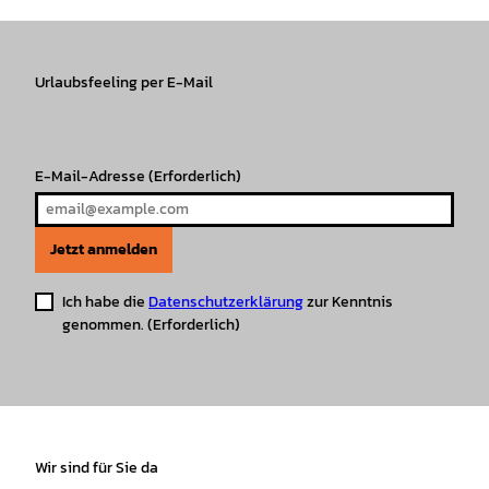
t
e
T
T
t
t
a
b
o
u
s
e
g
o
k
b
A
r
r
Urlaubsfeeling per E-Mail
o
e
p
e
a
k
p
s
m
t
E-Mail-Adresse
(Erforderlich)
Jetzt anmelden
Ich habe die
Datenschutzerklärung
zur Kenntnis
genommen.
(Erforderlich)
Wir sind für Sie da