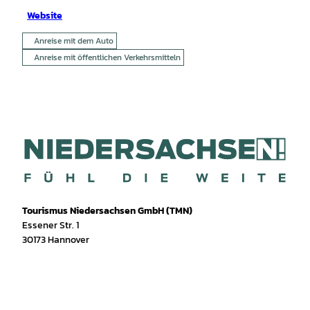
Website
Anreise mit dem Auto
Anreise mit öffentlichen Verkehrsmitteln
Tourismus Niedersachsen GmbH (TMN)
Essener Str. 1
30173 Hannover
I
f
T
Y
W
P
n
a
i
o
h
i
s
c
k
u
a
n