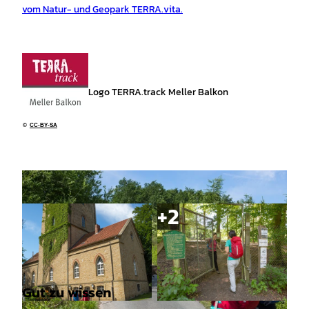
vom Natur- und Geopark TERRA.vita.
Logo TERRA.track Meller Balkon
©
CC-BY-SA
Gut zu wissen
© Klaus Herzmann |
CC-BY-SA
© Klaus Herzmann |
CC-BY-SA