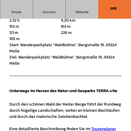
GPX
Route
Anrufen
Website
2:32 h
9,20 km
153 m
153 m
121 m
226 m
105 m
Start: Wanderparkplatz "Waldbühne", Bergstraße 19, 49324
Melle
Ziel: Wanderparkplatz "Waldbühne", Bergstraße 19, 49324
Melle
Unterwegs im Herzen des Natur-und Geoparks TERRA.vita
Durch den schönen Wald der Meller Berge führt der Rundweg
durch hügelige Landschaften, vorbei an kleinen Bachläufen
und durch das malerische Zwickenbachtal.
Eine detaillierte Beschreibung finden Sie im
Tourenplaner