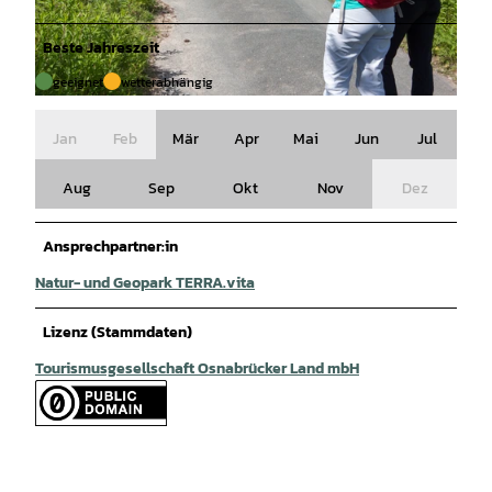
Beste Jahreszeit
geeignet
wetterabhängig
© Klaus Herzmann |
CC-BY-SA
Jan
Feb
Mär
Apr
Mai
Jun
Jul
Aug
Sep
Okt
Nov
Dez
Ansprechpartner:in
Natur- und Geopark TERRA.vita
Lizenz (Stammdaten)
Tourismusgesellschaft Osnabrücker Land mbH