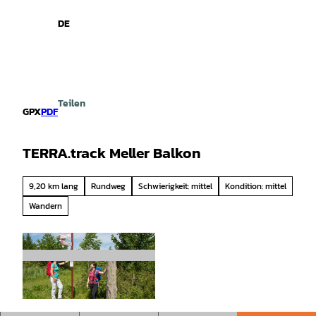
spiele
Z
u
DE
Leichte
Gebärdensprache
Suche
Menü
m
Sprache
I
n
h
a
Teilen
l
GPX
PDF
t
TERRA.track Meller Balkon
9,20 km lang
Rundweg
Schwierigkeit: mittel
Kondition: mittel
Wandern
© Klaus Herzmann |
CC-BY-SA