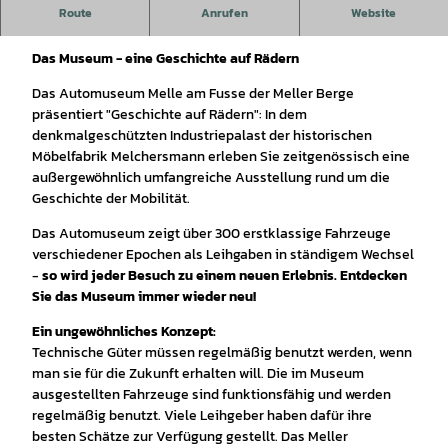
Im Automuseum Melle erleben Sie auf drei Etagen und mehr
Route
Anrufen
Website
als 4000 m² „Geschichte auf Rädern“.
Das Museum - eine Geschichte auf Rädern
Das Automuseum Melle am Fusse der Meller Berge
präsentiert "Geschichte auf Rädern": In dem
denkmalgeschützten Industriepalast der historischen
Möbelfabrik Melchersmann erleben Sie zeitgenössisch eine
außergewöhnlich umfangreiche Ausstellung rund um die
Geschichte der Mobilität.
Das Automuseum zeigt über 300 erstklassige Fahrzeuge
verschiedener Epochen als Leihgaben in ständigem Wechsel
-
so wird jeder Besuch zu einem neuen Erlebnis. Entdecken
Sie das Museum immer wieder neu!
Ein ungewöhnliches Konzept:
Technische Güter müssen regelmäßig benutzt werden, wenn
man sie für die Zukunft erhalten will. Die im Museum
ausgestellten Fahrzeuge sind funktionsfähig und werden
regelmäßig benutzt. Viele Leihgeber haben dafür ihre
besten Schätze zur Verfügung gestellt. Das Meller