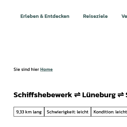
Z
u
Erleben & Entdecken
Reiseziele
Ve
m
I
n
h
a
l
t
Sie sind hier
Home
Schiffshebewerk ⇌ Lüneburg ⇌ 
9,33 km lang
Schwierigkeit: leicht
Kondition: leicht