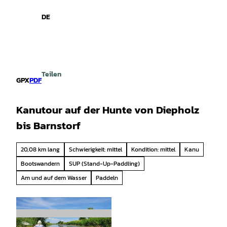
spiele
Z
u
DE
Leichte
Gebärdensprache
Suche
Menü
m
Sprache
I
n
h
a
Teilen
l
GPX
PDF
t
Kanutour auf der Hunte von Diepholz
bis Barnstorf
20,08 km lang
Schwierigkeit: mittel
Kondition: mittel
Kanu
Bootswandern
SUP (Stand-Up-Paddling)
Am und auf dem Wasser
Paddeln