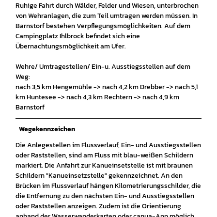
Ruhige Fahrt durch Wälder, Felder und Wiesen, unterbrochen
von Wehranlagen, die zum Teil umtragen werden müssen. In
Barnstorf bestehen Verpflegungsmöglichkeiten. Auf dem
Campingplatz Ihlbrock befindet sich eine
Übernachtungsmöglichkeit am Ufer.
Wehre/ Umtragestellen/ Ein-u. Ausstiegsstellen auf dem
Weg:
nach 3,5 km Hengemühle -> nach 4,2 km Drebber -> nach 5,1
km Huntesee -> nach 4,3 km Rechtern -> nach 4,9 km
Barnstorf
Wegekennzeichen
Die Anlegestellen im Flussverlauf, Ein- und Ausstiegsstellen
oder Raststellen, sind am Fluss mit blau-weißen Schildern
markiert. Die Anfahrt zur Kanueinsetstelle ist mit braunen
Schildern "Kanueinsetzstelle" gekennzeichnet. An den
Brücken im Flussverlauf hängen Kilometrierungsschilder, die
die Entfernung zu den nächsten Ein- und Ausstiegsstellen
oder Raststellen anzeigen. Zudem ist die Orientierung
anhand der Wasserwanderkarten oder canua-App möglich.