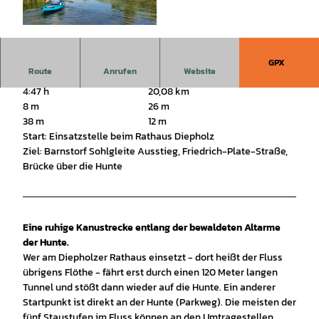
© Tourist Information Dümmerland |
CC0
GPX
Route
Anrufen
Website
4:47 h
20,08 km
8 m
26 m
38 m
12 m
Start: Einsatzstelle beim Rathaus Diepholz
Ziel: Barnstorf Sohlgleite Ausstieg, Friedrich-Plate-Straße,
Brücke über die Hunte
Eine ruhige Kanustrecke entlang der bewaldeten Altarme
der Hunte.
Wer am Diepholzer Rathaus einsetzt - dort heißt der Fluss
übrigens Flöthe - fährt erst durch einen 120 Meter langen
Tunnel und stößt dann wieder auf die Hunte. Ein anderer
Startpunkt ist direkt an der Hunte (Parkweg). Die meisten der
fünf Staustufen im Fluss können an den Umtragestellen