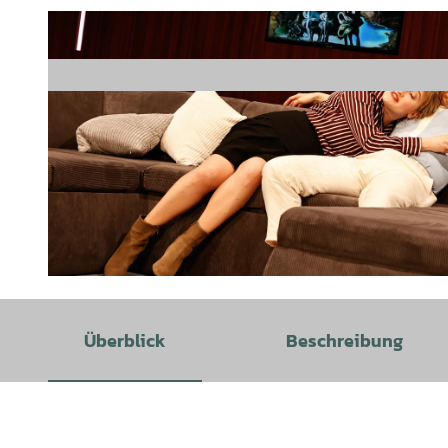
© Burghofbühne Dinslaken_Martin Büttner |
CC-BY
Überblick
Beschreibung