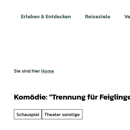
Z
u
Erleben & Entdecken
Reiseziele
Ve
m
I
n
h
a
l
t
Sie sind hier
Home
Komödie: "Trennung für Feigling
Schauspiel
Theater sonstige