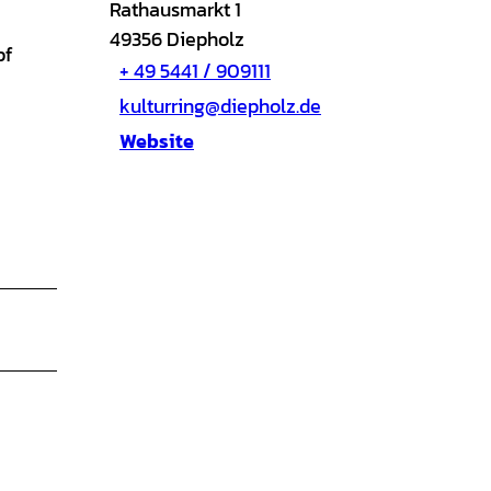
Rathausmarkt 1
49356
Diepholz
pf
+ 49 5441 / 909111
kulturring@diepholz.de
Website