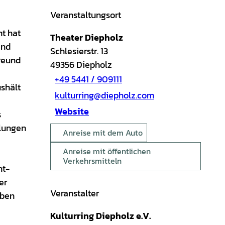
Veranstaltungsort
ht hat
Theater Diepholz
end
Schlesierstr. 13
Freund
49356
Diepholz
+49 5441 / 909111
shält
kulturring@diepholz.com
Website
s
klungen
Anreise mit dem Auto
Anreise mit öffentlichen
Verkehrsmitteln
nt-
er
Veranstalter
aben
Kulturring Diepholz e.V.