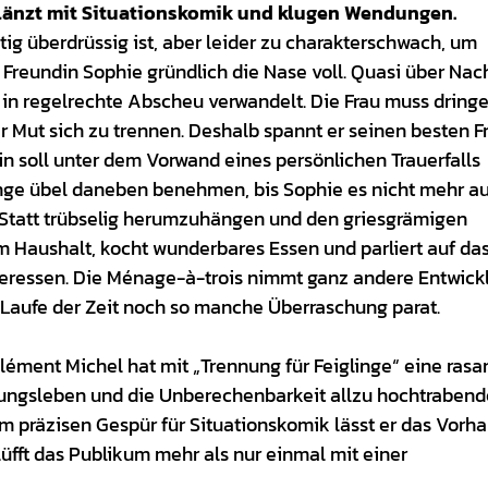
glänzt mit Situationskomik und klugen Wendungen.
ig überdrüssig ist, aber leider zu charakterschwach, um
Freundin Sophie gründlich die Nase voll. Quasi über Nac
n in regelrechte Abscheu verwandelt. Die Frau muss dring
 Mut sich zu trennen. Deshalb spannt er seinen besten 
n soll unter dem Vorwand eines persönlichen Trauerfalls
nge übel daneben benehmen, bis Sophie es nicht mehr au
: Statt trübselig herumzuhängen und den griesgrämigen
im Haushalt, kocht wunderbares Essen und parliert auf da
eressen. Die Ménage-à-trois nimmt ganz andere Entwic
im Laufe der Zeit noch so manche Überraschung parat.
lément Michel hat mit „Trennung für Feiglinge“ eine rasa
ngsleben und die Unberechenbarkeit allzu hochtrabend
em präzisen Gespür für Situationskomik lässt er das Vorh
üfft das Publikum mehr als nur einmal mit einer