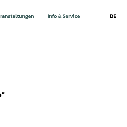
ranstaltungen
Info & Service
DE
Leichte
Gebärdens
Su
Sprache
e"