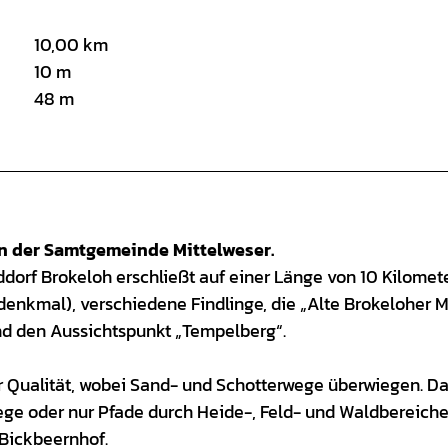
10,00 km
10 m
48 m
n der Samtgemeinde Mittelweser.
rf Brokeloh erschließt auf einer Länge von 10 Kilomet
enkmal), verschiedene Findlinge, die „Alte Brokeloher M
d den Aussichtspunkt „Tempelberg“.
r Qualität, wobei Sand- und Schotterwege überwiegen. 
wege oder nur Pfade durch Heide-, Feld- und Waldbereich
 Bickbeernhof.