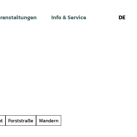
ranstaltungen
Info & Service
DE
Leichte
Gebärdens
Su
Sprache
ht
Forststraße
Wandern