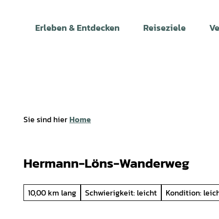
Z
u
Erleben & Entdecken
Reiseziele
Ve
m
I
n
h
a
l
t
Sie sind hier
Home
Hermann-Löns-Wanderweg
10,00 km lang
Schwierigkeit: leicht
Kondition: leic