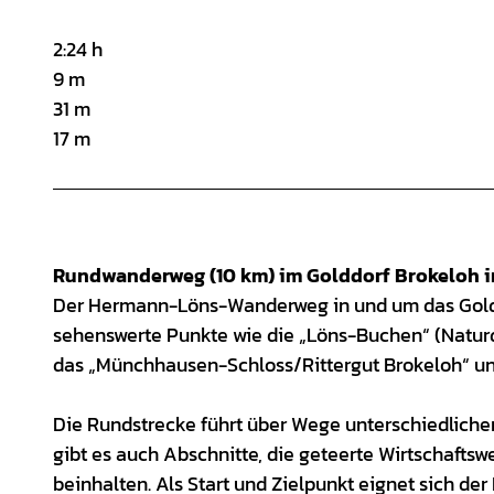
2:24 h
9 m
31 m
17 m
Rundwanderweg (10 km) im Golddorf Brokeloh i
Der Hermann-Löns-Wanderweg in und um das Golddo
sehenswerte Punkte wie die „Löns-Buchen“ (Naturd
das „Münchhausen-Schloss/Rittergut Brokeloh“ un
Die Rundstrecke führt über Wege unterschiedliche
gibt es auch Abschnitte, die geteerte Wirtschafts
beinhalten. Als Start und Zielpunkt eignet sich der