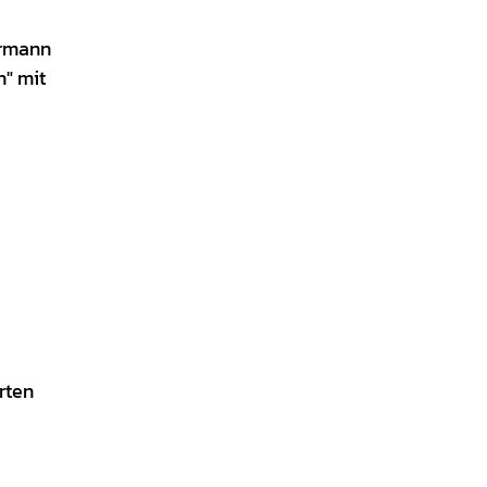
ermann
n" mit
rten