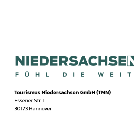
Tourismus Niedersachsen GmbH (TMN)
Essener Str. 1
30173 Hannover
I
f
T
Y
W
P