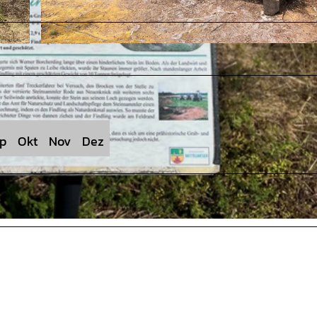
© Mittelweser-Touristik GmbH |
CC-BY
p
Okt
Nov
Dez