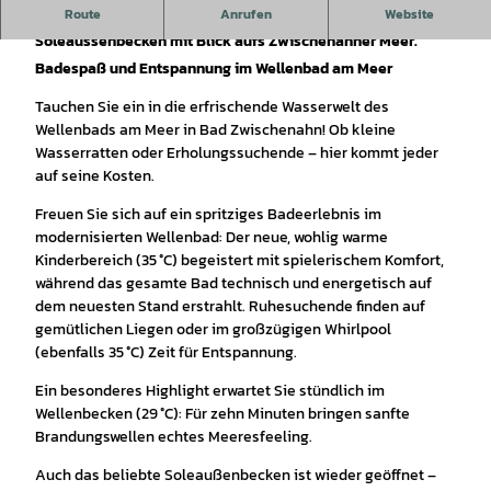
Route
Anrufen
Website
Meeresfeeling im Wellenbecken und Entspannung im
Soleaussenbecken mit Blick aufs Zwischenahner Meer.
Badespaß und Entspannung im Wellenbad am Meer
Tauchen Sie ein in die erfrischende Wasserwelt des
Wellenbads am Meer in Bad Zwischenahn! Ob kleine
Wasserratten oder Erholungssuchende – hier kommt jeder
auf seine Kosten.
Freuen Sie sich auf ein spritziges Badeerlebnis im
modernisierten Wellenbad: Der neue, wohlig warme
Kinderbereich (35 °C) begeistert mit spielerischem Komfort,
während das gesamte Bad technisch und energetisch auf
dem neuesten Stand erstrahlt. Ruhesuchende finden auf
gemütlichen Liegen oder im großzügigen Whirlpool
(ebenfalls 35 °C) Zeit für Entspannung.
Ein besonderes Highlight erwartet Sie stündlich im
Wellenbecken (29 °C): Für zehn Minuten bringen sanfte
Brandungswellen echtes Meeresfeeling.
Auch das beliebte Soleaußenbecken ist wieder geöffnet –