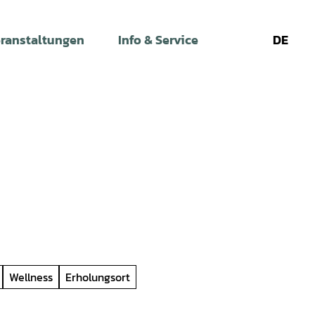
ranstaltungen
Info & Service
DE
Leichte
Gebärdens
Su
Sprache
Wellness
Erholungsort