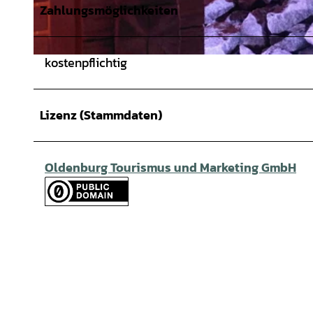
Zahlungsmöglichkeiten
kostenpflichtig
© OLantis |
CC-BY
Lizenz (Stammdaten)
Oldenburg Tourismus und Marketing GmbH