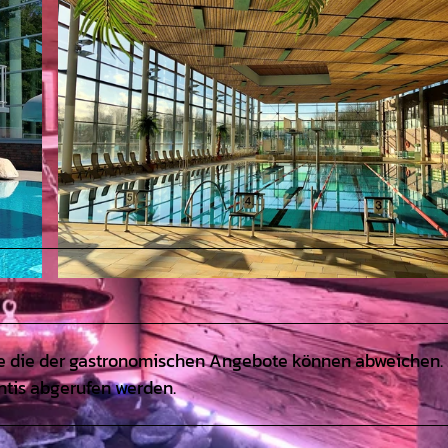
© OLantis |
CC-BY
ie die der gastronomischen Angebote können abweichen. 
ntis abgerufen werden.