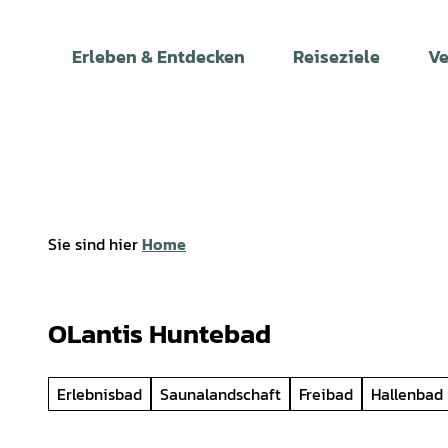
Z
u
Erleben & Entdecken
Reiseziele
Ve
m
I
n
h
a
l
t
Sie sind hier
Home
OLantis Huntebad
Erlebnisbad
Saunalandschaft
Freibad
Hallenbad