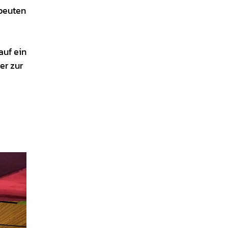
apeuten
auf ein
er zur