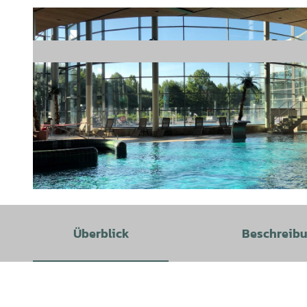
© OLantis |
CC-BY
Überblick
Beschreib