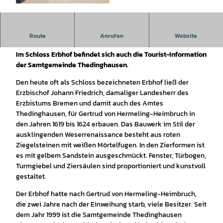
© Mittelweser-Touristik GmbH |
CC-BY
Der Erbhof ist ein alter Herrensitz im Stil der
Route
Anrufen
Website
Weserrenaissance.
Im Schloss Erbhof befindet sich auch die Tourist-Information
der Samtgemeinde Thedinghausen.
Den heute oft als Schloss bezeichneten Erbhof ließ der
Erzbischof Johann Friedrich, damaliger Landesherr des
Erzbistums Bremen und damit auch des Amtes
Thedinghausen, für Gertrud von Hermeling-Heimbruch in
den Jahren 1619 bis 1624 erbauen. Das Bauwerk im Stil der
ausklingenden Weserrenaissance besteht aus roten
Ziegelsteinen mit weißen Mörtelfugen. In den Zierformen ist
es mit gelbem Sandstein ausgeschmückt. Fenster, Türbogen,
Turmgiebel und Ziersäulen sind proportioniert und kunstvoll
gestaltet.
Der Erbhof hatte nach Gertrud von Hermeling-Heimbruch,
die zwei Jahre nach der Einweihung starb, viele Besitzer. Seit
dem Jahr 1999 ist die Samtgemeinde Thedinghausen