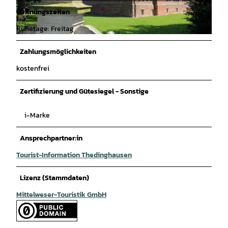
Öffnungszeiten
Ruhetage: Freitag
© Mittelweser-Touristik GmbH |
CC-BY
Zahlungsmöglichkeiten
kostenfrei
Zertifizierung und Gütesiegel - Sonstige
i-Marke
Ansprechpartner:in
Tourist-Information Thedinghausen
Lizenz (Stammdaten)
Mittelweser-Touristik GmbH