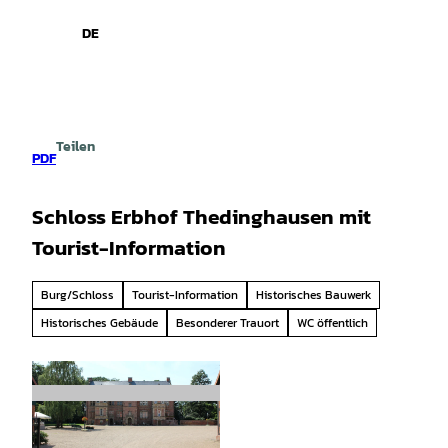
spiele
Z
u
DE
Leichte
Gebärdensprache
Suche
Menü
m
Sprache
I
n
h
a
Teilen
l
PDF
t
Schloss Erbhof Thedinghausen mit
Tourist-Information
Burg/Schloss
Tourist-Information
Historisches Bauwerk
Historisches Gebäude
Besonderer Trauort
WC öffentlich