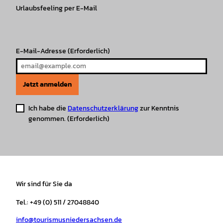
r
Urlaubsfeeling per E-Mail
o
e
p
e
a
k
p
s
m
t
E-Mail-Adresse
(Erforderlich)
Jetzt anmelden
Ich habe die
Datenschutzerklärung
zur Kenntnis
genommen.
(Erforderlich)
Wir sind für Sie da
Tel.: +49 (0) 511 / 27048840
info@tourismusniedersachsen.de