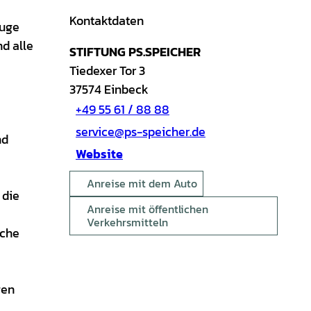
Kontaktdaten
euge
d alle
STIFTUNG PS.SPEICHER
Tiedexer Tor 3
37574
Einbeck
+49 55 61 / 88 88
service@ps-speicher.de
nd
Website
Anreise mit dem Auto
, die
Anreise mit öffentlichen
Verkehrsmitteln
iche
gen