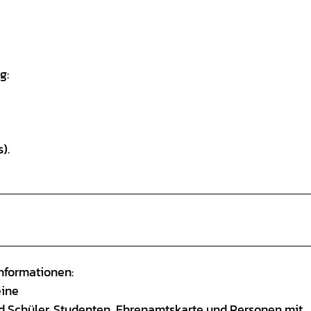
g:
).
informationen:
eine
nd Schüler, Studenten, Ehrenamtskarte und Personen mit