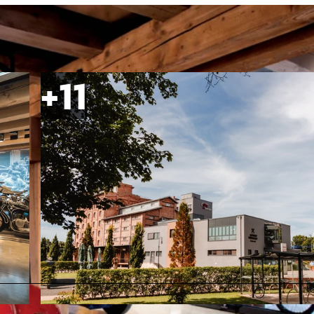
© Daniel Li Photography |
CC-BY-SA