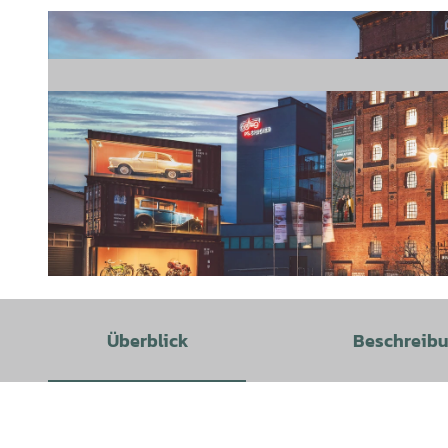
© Florian Spieker | KI-optimiert |
CC-BY-SA
Überblick
Beschreib