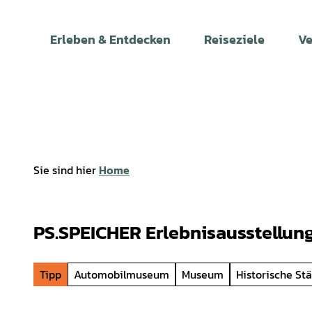
Z
u
Erleben & Entdecken
Reiseziele
Ve
m
I
n
h
a
l
t
Sie sind hier
Home
PS.SPEICHER Erlebnisausstellun
Tipp
Automobilmuseum
Museum
Historische Stä