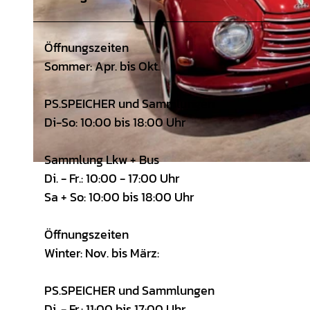
Öffnungszeiten
Sommer: Apr. bis Okt.
PS.SPEICHER und Sammlungen
Di-So: 10:00 bis 18:00 Uhr
Sammlung Lkw + Bus
© STIFTUNG PS.SPEICHER |
CC-BY
Di. - Fr.: 10:00 - 17:00 Uhr
Sa + So: 10:00 bis 18:00 Uhr
Öffnungszeiten
Winter: Nov. bis März:
PS.SPEICHER und Sammlungen
Di. - Fr.: 11:00 bis 17:00 Uhr