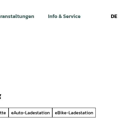
ranstaltungen
Info & Service
DE
Leichte
Gebärdens
Su
Sprache
g
tte
eAuto-Ladestation
eBike-Ladestation