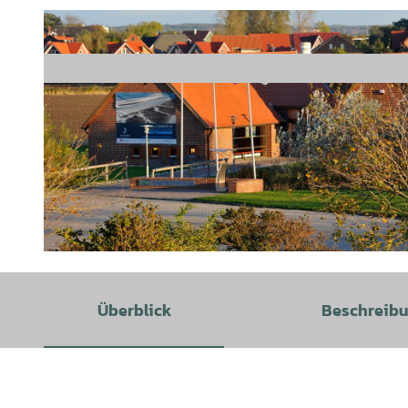
©
CC-BY
Überblick
Beschreib