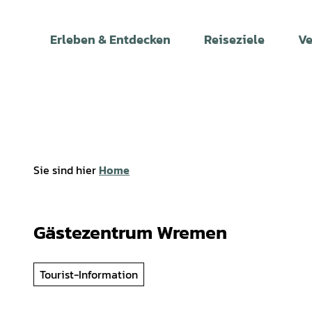
Z
u
Erleben & Entdecken
Reiseziele
Ve
m
I
n
h
a
l
t
Sie sind hier
Home
Gästezentrum Wremen
Tourist-Information