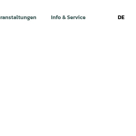
ranstaltungen
Info & Service
DE
Leichte
Gebärdens
Su
Sprache